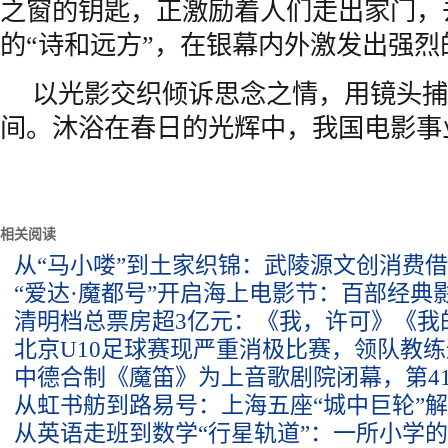
之窗的钥匙，正激励着人们走出家门，
的“诗和远方”，在银幕内外激发出强烈
以光影交织倾诉思念之情，用镜头捕
间。沐浴在春日的光辉中，我国电影事
相关阅读
从“马小喽”到土家织锦：武陵源文创消费
“爱达·魔都号”开启海上电影节：百部经典
清明档总票房超3亿元：《我，许可》《我
北京U10足球赛现严重消极比赛，领队教
中德合制《魔笛》为上音歌剧院闭幕，第41
从虹书舫到路易号：上海五座“城中巨轮”
从英语走班到数学“行星轨道”：一所小学