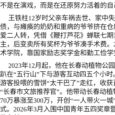
不是在演戏，而是在还原努力活着的自
王铁柱12岁时父亲车祸去世、家中失
债，与瘫痪的奶奶和重病的爷爷挤在仓
爱二人转，凭借《鞭打芦花》蝉联七期
主，后变卖所有奖杯为爷爷凑手术费。2
术学院，靠国家励志奖学金和勤工俭学
2023年12月起，他在长春动植物公
趴在“五行山”下与游客互动四五个小时。
游客投喂的雪饼“太干巴了”走红，收
“长春市文旅推荐官”。他带动长春动
70万暴涨至300万，开创“一人带火一
式。2026年3月入围中国青年五四奖