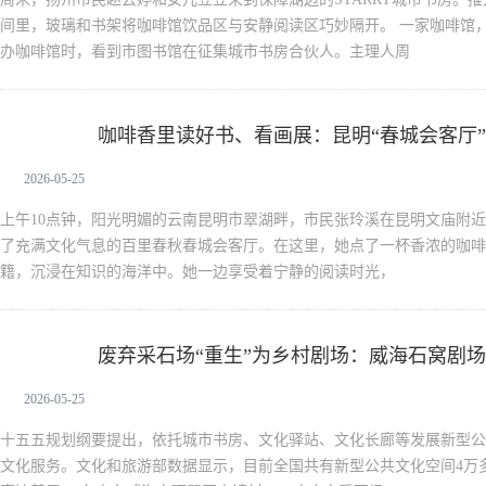
间里，玻璃和书架将咖啡馆饮品区与安静阅读区巧妙隔开。 一家咖啡馆
办咖啡馆时，看到市图书馆在征集城市书房合伙人。主理人周
咖啡香里读好书、看画展：昆明“春城会客厅
新闻中心
2026-05-25
上午10点钟，阳光明媚的云南昆明市翠湖畔，市民张玲溪在昆明文庙附
了充满文化气息的百里春秋春城会客厅。在这里，她点了一杯香浓的咖啡
籍，沉浸在知识的海洋中。她一边享受着宁静的阅读时光，
废弃采石场“重生”为乡村剧场：威海石窝剧
新闻中心
2026-05-25
十五五规划纲要提出，依托城市书房、文化驿站、文化长廊等发展新型公
文化服务。文化和旅游部数据显示，目前全国共有新型公共文化空间4万