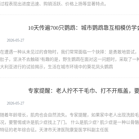
过程表现出进度迅速、购销活跃、价格上扬等显著特点。
10天传遍700只鹦鹉：城市鹦鹉靠互相模仿
新闻中心
2026-05-27
在遭遇一种从未见过的食物时，我们常常面临一个抉择：是勇敢地尝试，
肚子，坚决不去触碰?有趣的是，野生鹦鹉在面对这一问题时，采取了一
大利亚进行的试验揭示，生活在城市环境中的葵花凤头鹦鹉
专家提醒：老人拧不干毛巾、打不开瓶盖，
新闻中心
2026-05-27
随着年龄增长，肌肉也会自然流失。专家提醒，如果家中老人出现洗脸毛
况，要警惕或许是肌少症找上了门。 什么是肌少症? 肌少症是一种以骨
特征的老年综合征。天津市天津医院康复医学科副主任医