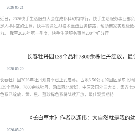
2026-05-21
近日，2026快手生活服务大会在成都科幻馆举行。快手生活服务事业部
是人-时-空的生意，快手将通过AI技术重塑业务链路，帮助商家实现极
力。 截至2026年第一季度，快手生活服务覆盖208个细分行
长春牡丹园139个品种7800余株牡丹绽放，
新闻中心
2026-05-20
长春牡丹园2026年牡丹观赏季已正式启幕。占地6.56公顷的园区是东
139个品种、7800余株牡丹，涵盖西北紫斑、中原及国外三大类，集齐
色系已绽放，黄、黑、蓝珍稀色系将陆续开放，最佳观赏期持
《长白草木》作者赵连伟：大自然就是我的
新闻中心
2026-05-20