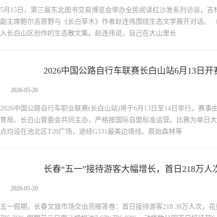
5月15日，第三届东北图书交易博览会举办全民阅读红沙发系列访谈，吉
副主席鲍尔吉原野与《长白草木》作者赵连伟围绕生态文学展开对话。 
入长白山区创作的生态散文集。赵连伟说，自己在大山里长
2026中国公路自行车联赛长白山站6月13日开赛
新闻中心
2026-05-20
2026中国公路自行车职业联赛(长白山站)将于6月13日至14日举行。赛
育局、长白山管委会共同主办，严格按国际自盟标准运营。比赛为单日大组
点均设在池北区T20广场，途经G331最美边境线、原始森林等
长春“五一”接待游客大幅增长，首日218万人
新闻中心
2026-05-20
五一假期，长春文旅市场交出亮眼答卷：首日接待游客218.38万人次，花费2