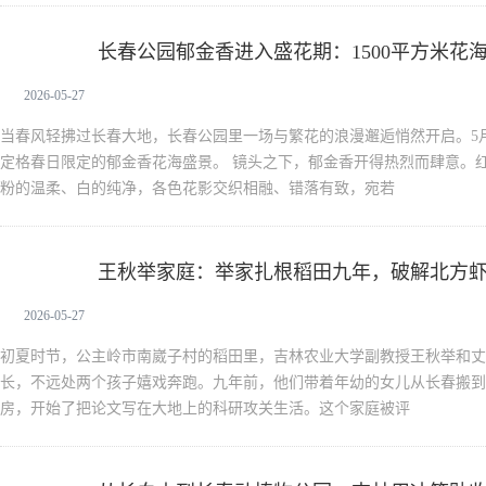
长春公园郁金香进入盛花期：1500平方米花海
新闻中心
2026-05-27
当春风轻拂过长春大地，长春公园里一场与繁花的浪漫邂逅悄然开启。5
定格春日限定的郁金香花海盛景。 镜头之下，郁金香开得热烈而肆意。
粉的温柔、白的纯净，各色花影交织相融、错落有致，宛若
王秋举家庭：举家扎根稻田九年，破解北方
新闻中心
2026-05-27
初夏时节，公主岭市南崴子村的稻田里，吉林农业大学副教授王秋举和丈
长，不远处两个孩子嬉戏奔跑。九年前，他们带着年幼的女儿从长春搬到
房，开始了把论文写在大地上的科研攻关生活。这个家庭被评