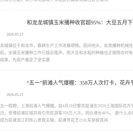
和龙龙城镇玉米播种收官超95%：大豆五月
新闻中心
2026-05-23
龙城镇位于和龙市，春耕生产工作进展顺畅。田间地头，各类播种机械往
前，全镇玉米播种工作已接近尾声，而大豆和水稻的种植也正按照农时有
结束，为高产奠定了坚实基
“五一”前滩人气爆棚：358万人次打卡，花
新闻中心
2026-05-23
五一假期，上海前滩人气爆棚。自4月18日繁花绽浦东2026上海国际花卉
日，世博前滩区域共吸引市民游客358万人次，同比增长46%。 是什么点
成为前滩滨江的核心景观主轴，前滩号花艺小火车穿梭其间