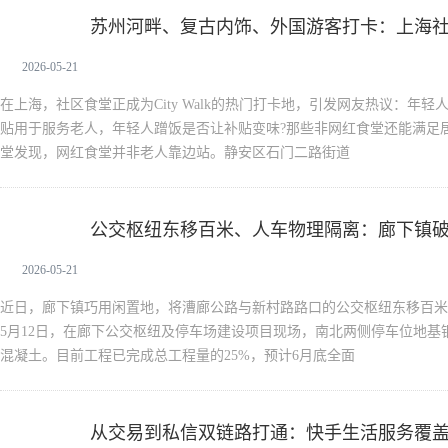
苏州河畔、复古内饰、外国游客打卡：上海社
新闻中心
2026-05-21
在上海，社区食堂正成为City Walk的热门打卡地，引发网友热议：年
贴用于服务老人，年轻人蹭饭是否让补贴变味?那些非网红食堂还能满足居
堂发现，网红食堂并非老人靠边站。静安区石门二路街道
公交枢纽东移百米、人车物理隔离：廊下镇
新闻中心
2026-05-21
近日，廊下镇巧用闲置地，将漕廊公路与新村路路口的公交枢纽东移百米
5月12日，在廊下公交枢纽及停车场建设项目现场，南北两侧停车位地基
混凝土。目前工程已完成总工程量的25%，预计6月底全面
从交易到私信双链路打通：快手生活服务覆盖2
新闻中心