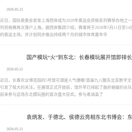
2026-05-23
近日，国际奥委会官宣上海西岸成为2028年奥运会资格系列赛举办地之一
列资格赛再次落户上海。据西岸集团介绍，赛事将于2028年5月11日至1
的奥运主场，并计划同步推出持续两个月的城市体育嘉年华
国产模玩“火”到东北：长春模玩展开馆即排
新闻中心
2026-05-21
近日，长春农业博览园的5号馆可谓是人气爆棚!首届九八酷东北亚数字
引发了极大的关注。在展馆正式开放前，馆外早已排起了曲折蜿蜒的长队
前来参与这场东北模玩圈的首次盛大狂欢。参与者涵盖了
袁炳发、于德北、侯德云亮相东北书博会：东
新闻中心
作心得
2026-05-21