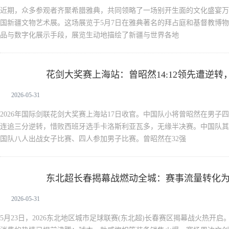
近期，众多参观者齐聚希腊雅典，共同领略了一场别开生面的文化盛宴万
国新疆文物艺术展。这场展览于5月7日在雅典著名的拜占庭和基督教博
品与数字化展示手段，展览生动地描绘了新疆与世界各地
花剑大奖赛上海站：曾昭然14:12领先遭逆
新闻中心
2026-05-31
2026年国际剑联花剑大奖赛上海站17日收官。中国队小将曾昭然在男子四
连追三分逆转，惜败西班牙选手卡洛斯利亚瓦多，无缘半决赛。中国队其他
国队八人出战女子比赛、四人参加男子比赛。曾昭然在32强
东北超长春揭幕战燃动全城：赛事流量转化
新闻中心
2026-05-31
5月23日，2026东北地区城市足球联赛(东北超)长春赛区揭幕战火热开