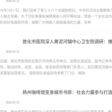
2026-05-25
今年5月17日，我们迎来了第三十六个全国助残日。今年的活动主题聚焦
人融合发展。为了切实尊重和保障残疾人的平等权益，营造一个全社会共
的良好氛围和环境，凝聚广大残疾人团结奋进的力量，吉林
敦化市医院深入黄泥河镇中心卫生院调研：
新闻中心
2026-05-25
近期，敦化市医院担任医疗共同体主导单位，由院长高成忠、副书记李传
导，联合财务、运营、信息、医务和药剂等部门负责人，前往黄泥河镇中
其基层运营情况。 调研团队亲临现场考察了门诊、病房、
扬州咖啡馆变身城市书房：社会力量参与打造“
新闻中心
2026-05-25
周末，扬州市民赵云婷和女儿豆豆来到保障湖边的STARRY城市书房。推