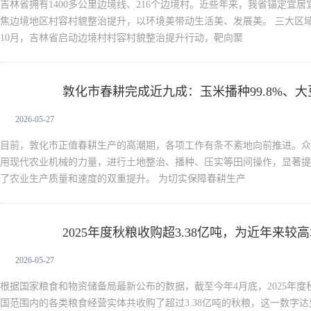
吉林省拥有1400多公里边境线、216个边境村。近些年来，我省锚定宜
焦边境地区村容村貌整治提升，以环境美带动生活美、发展美。 三大区域靶向
10月，吉林省启动边境村村容村貌整治提升行动，靶向聚
敦化市春耕完成近九成：玉米播种99.8%、大豆
新闻中心
2026-05-27
目前，敦化市正值春耕生产的高潮期，各项工作有条不紊地向前推进。众
用现代农业机械的力量，进行土地整治、播种、压实等田间操作，显著提
了农业生产质量和速度的双重提升。 为切实保障春耕生产
2025年度秋粮收购超3.38亿吨，为近年来较
新闻中心
2026-05-27
根据国家粮食和物资储备局最新公布的数据，截至今年4月底，2025年
国范围内的各类粮食经营实体共收购了超过3.38亿吨的秋粮，这一数字