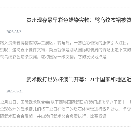
贵州现存最早彩色蜡染实物：鹭鸟纹衣裙被赞
新闻中心
2026-05-21
踏入贵州省博物馆的第三展区，转角处，一套色彩斑斓的服饰引人注目。
赞叹：这简直不像件文物，简直就像是刚从国际时装周的秀场上走下来的
鹭鸟纹彩色蜡染衣裙，堪称国家一级文物，它的发现地点是
武术散打世界杯澳门开幕：21个国家和地区近6
新闻中心
2026-05-21
12月12日，国际武术联合会(以下简称国际武联)在澳门成功举办了第十
全球各地的武术健儿们将于13日在澳门的塔石体育馆进行激烈对决，争夺
际武术联合会发起，并由澳门武术总会负责执行，比赛将设