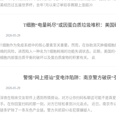
美经历过五届世界杯，去年7月以来订单较非赛期上涨超20
T细胞“电量耗尽”或因蛋白质垃圾堆积：美
新闻中心
2026-05-29
T细胞作为免疫系统中的核心要素至关重要。然而，在协助消灭肿瘤细胞
竭的风险，进而陷入一种名为T细胞耗竭的功能失调状态。近期，美国的
细胞内部蛋白质平衡的破坏以及蛋白质废物的积累有关。 此
警惕“网上搭讪”变电诈陷阱：南京警方破获“引
新闻中心
2026-05-29
深夜在相亲交友软件上遇到热情搭讪，对方让你扫码私聊这可能不是真爱
手。在你回复扫码的那一刻，对方已轻松拿到20元返点。 近日，南京市
链条铲除了一条灰色产业链。警方共抓获63名犯罪嫌疑人，