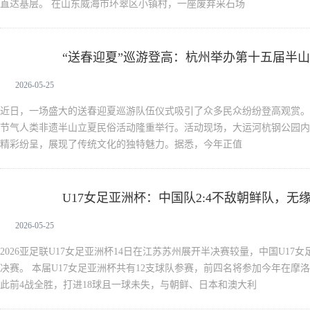
直达基层。 在山东威海市环翠区小镇村，一座废弃采石场
“送春迎夏”巡游登高：杭州举办第十五届半
新闻中心
2026-05-25
近日，一场盛大的送春迎夏巡游队伍仪式吸引了众多民众纷纷登高观赏。
节气人类非遗半山立夏民俗活动隆重举行。活动现场，大运河杭钢公园内
精彩纷呈，展现了传统文化的独特魅力。据悉，今年正值
U17女足亚洲杯：中国队2:4不敌朝鲜队，无
新闻中心
2026-05-25
2026亚足联U17女足亚洲杯14日在江苏苏州展开半决赛较量，中国U17
决赛。 本届U17女足亚洲杯共有12支球队参赛，前四名将参加今年在摩
此前4战全胜，打进18球且一球未失，与朝鲜、日本和澳大利