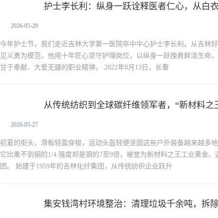
护士李长利：纵身一跃诠释医者仁心，从白
新闻中心
2026-05-29
今年护士节，我们走近吉林大学第一医院卒中中心护士李长利。从吉林好
见义勇为模范，他用十年匠心坚守护理岗位，以纵身一跃挽救鲜活生命，
甘于奉献、大爱无疆的职业精神。 2022年8月13日，长春
从传统纺织到全球碳纤维领军者，“新材料之
新闻中心
2026-05-27
初夏的街头，滑板轻盈穿梭，运动头盔轻便坚固这些户外装备越来越多地
它比重不到钢的1/4.强度却是钢的7至9倍，被誉为新材料之王工业黄金
团。 始建于1959年的吉林化纤集团，从传统纺织企业跃升
集安钱湾村环境整治：清理垃圾千余吨，拆除
新闻中心