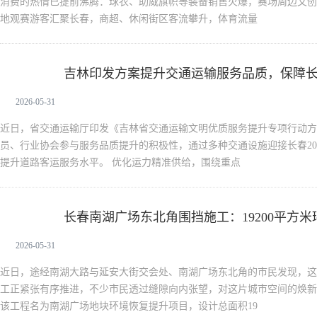
消费的热情已提前沸腾：球衣、助威旗帜等装备销售火爆，赛场周边文创
地观赛游客汇聚长春，商超、休闲街区客流攀升，体育流量
吉林印发方案提升交通运输服务品质，保障
新闻中心
2026-05-31
近日，省交通运输厅印发《吉林省交通运输文明优质服务提升专项行动方
员、行业协会参与服务品质提升的积极性，通过多种交通设施迎接长春202
提升道路客运服务水平。 优化运力精准供给，围绕重点
长春南湖广场东北角围挡施工：19200平方
新闻中心
2026-05-31
近日，途经南湖大路与延安大街交会处、南湖广场东北角的市民发现，这
工正紧张有序推进，不少市民透过缝隙向内张望，对这片城市空间的焕新
该工程名为南湖广场地块环境恢复提升项目，设计总面积19