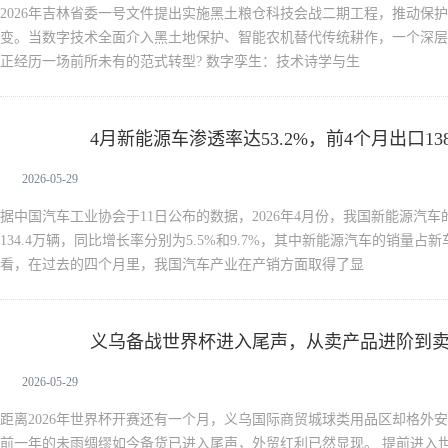
2026年吉林省委一号文件提出实施黑土粮仓科技会战二期工程，推动保
变。当数字技术全面介入黑土地保护、智能农机替代传统耕作，一个深层
正经历一场前所未有的范式转型? 数字孪生：技术诗学与生
4月新能源车渗透率达53.2%，前4个月出口138
新闻中心
2026-05-29
据中国汽车工业协会于11日公布的数据，2026年4月份，我国新能源汽车
134.4万辆，同比增长率分别为5.5%和9.7%，其中新能源汽车的销量占新
看，在过去的四个月里，我国汽车产业在产销方面取得了显
义乌备战世界杯进入尾声，从卖产品进阶到
新闻中心
2026-05-29
距离2026年世界杯开赛还有一个月，义乌国际商贸城球类用品区却格外
前一年的未雨绸缪如今备货已进入尾声，外贸红利已然显现。 提前进入