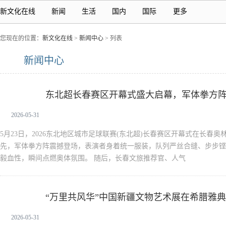
新文化在线
新闻
生活
国内
国际
更多
您现在的位置：
新文化在线
>
新闻中心
> 列表
新闻中心
东北超长春赛区开幕式盛大启幕，军体拳方
新闻中心
2026-05-31
5月23日，2026东北地区城市足球联赛(东北超)长春赛区开幕式在长春
先，军体拳方阵震撼登场，表演者身着统一服装，队列严丝合缝、步步铿
毅血性，瞬间点燃奥体氛围。 随后，长春文旅推荐官、人气
“万里共风华”中国新疆文物艺术展在希腊雅
新闻中心
2026-05-31