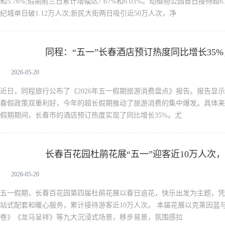
和5.76%;假期前三日累计增幅达7.67%和6.03%。动植物公园首日接待超6
纪城单日破1.12万人次;新民大街两日吸引近50万人次，净
同程：“五一”长春酒店预订热度同比增长35
新闻中心
2026-05-20
近日，同程旅行公布了《2026年五一假期旅游消费盘点》报告。报告显
春假政策双重利好，今年的超长假期推动了旅游消费的集中爆发。具体来
假期期间，长春市的酒店预订热度实现了同比增长35%。尤
长春百花园杜鹃花展“五一”迎客近10万人次
新闻中心
2026-05-20
五一假期，长春百花园第四届杜鹃花展以春日追花，快乐出发为主题，凭
站式配套和暖心服务，累计接待游客近10万人次。 本届花展以克莱因蓝
卷》《龙马呈祥》等九大沉浸式场景，移步易景，氛围感拉