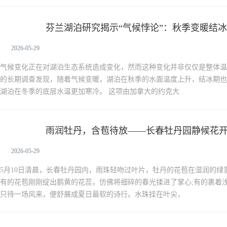
芬兰湖泊研究揭示“气候悖论”：秋季变暖结
新闻中心
更低
2026-05-29
气候变化正在对湖泊生态系统造成变化，然而这种变化并非仅仅是整体温
的长期调查发现，随着气候变暖，湖泊在秋季的水面温度上升，结冰期也
湖泊在冬季的底层水温更加寒冷。 这项由加拿大的约克大
雨润牡丹，含苞待放——长春牡丹园静候花
新闻中心
2026-05-29
5月10日清晨，长春牡丹园内，雨珠轻吻过叶片，牡丹的花苞在湿润的绿
有的花苞刚刚绽出鹅黄的花蕊，仿佛将细碎的春光揉进了掌心;有的裹着
只待一场风来，便舒展成夏日最软的诗行。水珠挂在叶尖，