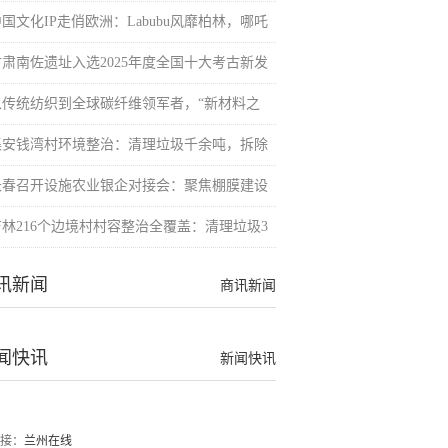
国文化IP走俏欧洲：Labubu风靡柏林，哪吒
甘肃南佐遗址入选2025年度全国十大考古新发
从传统纺织到全球碳纤维领军者，“新材料之
集安钱湾村环境整治：清理垃圾千余吨，拆除
长春召开设施农业银企对接会：聚焦棚膜建设
吉林216个边境村村容整治全覆盖：清理垃圾3
讯新闻
商讯新闻
闻快讯
新闻快讯
接：
兰州在线