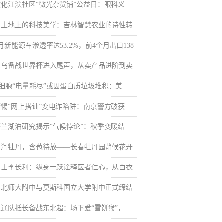
敦化江滨社区“微光杂货铺”公益日：眼科义
黑土地上的科技美学：吉林智慧农业的诗性转
月新能源车渗透率达53.2%，前4个月出口138
义乌备战世界杯进入尾声，从卖产品进阶到卖
T细胞“电量耗尽”或因蛋白质垃圾堆积：美
警惕“网上搭讪”变电诈陷阱：南京警方破获
芬兰湖泊研究揭示“气候悖论”：秋季变暖结
雨润牡丹，含苞待放——长春牡丹园静候花开
护士李长利：纵身一跃诠释医者仁心，从白衣
东北师大附中与莫斯科国立大学附中正式缔结
通辽队抵长备战东北超：场下爱“雪饼猴”，