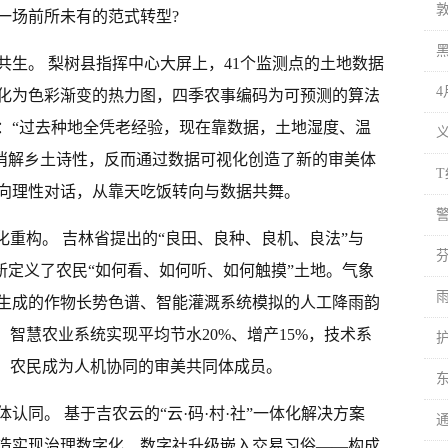
一场前所未有的范式转型?
共生。 梨树县指挥中心大屏上，41个监测点的土地数据
4
化为色彩渐变的热力图，四季农事编码为可预测的算法
：“过去种地全凭老经验，现在靠数据，土地湿度、温
有消解乡土诗性，反而通过数据可视化创造了新的审美体
向理性对话，从靠天吃饭转向与数据共舞。
化重构。 吉林省提出的“良田、良种、良机、良法”与
重新定义了农民“如何看、如何听、如何触摸”土地。气象
生成的作物长势色谱、智能灌溉系统模拟的人工降雨韵
，智慧农业系统实现平均节水20%、增产15%，技术系
慧，农民成为人机协同的审美共同体成员。
认同。 基于吉农云的“云·码·村·社”一体化解决方案
造实现治理数字化、数字社升级嵌入交易习俗——构成