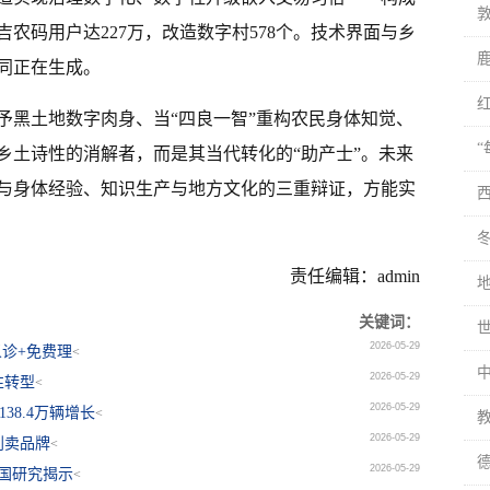
吉农码用户达227万，改造数字村578个。技术界面与乡
同正在生成。
予黑土地数字肉身、当“四良一智”重构农民身体知觉、
乡土诗性的消解者，而是其当代转化的“助产士”。未来
与身体经验、知识生产与地方文化的三重辩证，方能实
责任编辑：admin
关键词：
2026-05-29
义诊+免费理
<
2026-05-29
性转型
<
2026-05-29
38.4万辆增长
<
2026-05-29
到卖品牌
<
2026-05-29
美国研究揭示
<