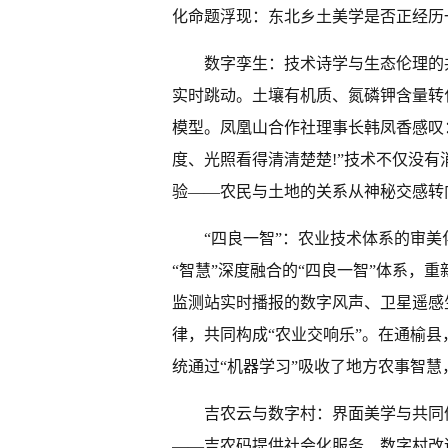
化命题浮现：东北乡土美学是否正经历
数字孪生：技术诗学与生态伦理的
实时跳动。土壤有机质、氮磷钾含量转
模型。凤凰山合作社理事长韩凤香感叹
度、光照看得清清楚楚!”技术不仅没
验——农民与土地的关系从神秘交感转
“四良一智”：农业技术体系的审美
“智慧”深度融合的“四良一智”体系，
监测站实时播报的数字风声、卫星遥感
律，共同构成“农业交响乐”。在通榆县
统通过“机器学习”吸收了地方农事智
吉农云与数字村：界面美学与共同体
——吉农码提供社会化服务、数字村改