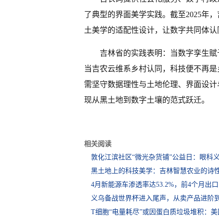
了典型的界面美学实践。截至2025年，
土美学的适配性设计，让数字共同体认
吉林省的实践表明：当数字孪生赋
当吉农云维系乡村认同，科技便不再是
需坚守数据理性与土地伦理、界面设计
现从黑土地到数字土壤的范式跃迁。
相关阅读
敦化江滨社区“微光杂货铺”公益日：眼科
黑土地上的科技美学：吉林智慧农业的诗
4月新能源车渗透率达53.2%，前4个月出口1
义乌备战世界杯进入尾声，从卖产品进阶
T细胞“电量耗尽”或因蛋白质垃圾堆积：