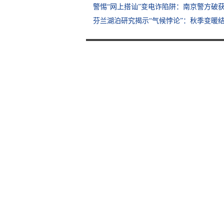
警惕“网上搭讪”变电诈陷阱：南京警方破获
芬兰湖泊研究揭示“气候悖论”：秋季变暖