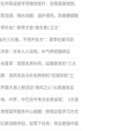
敦化市政设施专项维修提升：沥青路面铣刨、
鹿茸泡酒、隔水炖服：温补肾阳，改善腰膝酸
红枣补血？鲜枣才是“维生素C之王”
“每天三片姜，不用开处方”：夏季吃姜可防
西洋参：并非人人适用，补气养阴需辨证
冬虫夏草：高原名贵补药，延缓衰老的“三大
地黄：清热凉血与补血养阴的“同源异效”之
世界最大海上换流站“海风之心”从南通发运
中埃、中罗、中巴合作考古全景呈现：《大道
教育部留学服务中心提醒：跨境远程学习方式
德比斯领跑夺冠，张雪下任务：带出更强中国