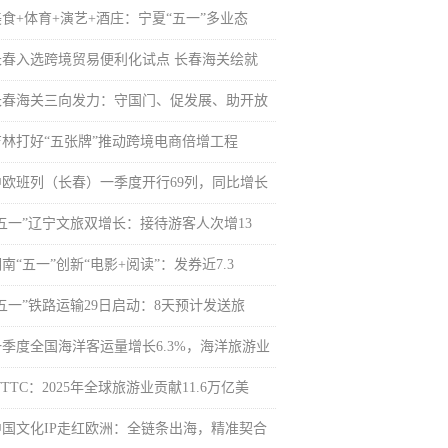
美食+体育+演艺+酒庄：宁夏“五一”多业态
长春入选跨境贸易便利化试点 长春海关绘就
长春海关三向发力：守国门、促发展、助开放
吉林打好“五张牌”推动跨境电商倍增工程
中欧班列（长春）一季度开行69列，同比增长
“五一”辽宁文旅双增长：接待游客人次增13
南“五一”创新“电影+阅读”：发券近7.3
“五一”铁路运输29日启动：8天预计发送旅
一季度全国海洋客运量增长6.3%，海洋旅游业
TTC：2025年全球旅游业贡献11.6万亿美
，
中国文化IP走红欧洲：全链条出海，精准契合