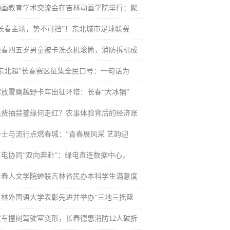
动画教育学术交流会在吉林动画学院举行：聚
“长春主场，势不可挡”！东北城市足球联赛
长春四五岁男童被卡洗衣机滚筒，消防拆机成
“东北超”长春赛区征集全民口号：一句话为
解放雪鹰越野卡车出征环塔：长春“大冰锅”
免费抽蒜薹缘何走红？农事体验背后的经济账
爵士与流行点燃春城：“青春展风采 艺韵迎
算电协同“双向奔赴”：绿电直连数据中心，
长春人文学院蝉联吉林省民办本科学生满意度
吉林外国语大学表彰先进并举办“三地三摇篮
货车撞树驾驶室变形，长春德惠消防12人破拆