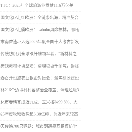
TTC：2025年全球旅游业贡献11.6万亿美
，
中国文化IP走红欧洲：全链条出海，精准契合
国文化IP走俏欧洲：Labubu风靡柏林，哪吒
甘肃南佐遗址入选2025年度全国十大考古新发
从传统纺织到全球碳纤维领军者，“新材料之
集安钱湾村环境整治：清理垃圾千余吨，拆除
长春召开设施农业银企对接会：聚焦棚膜建设
吉林216个边境村村容整治全覆盖：清理垃圾3
敦化市春耕完成近九成：玉米播种99.8%、大
025年度秋粮收购超3.38亿吨，为近年来较高
10天传遍700只鹦鹉：城市鹦鹉靠互相模仿学