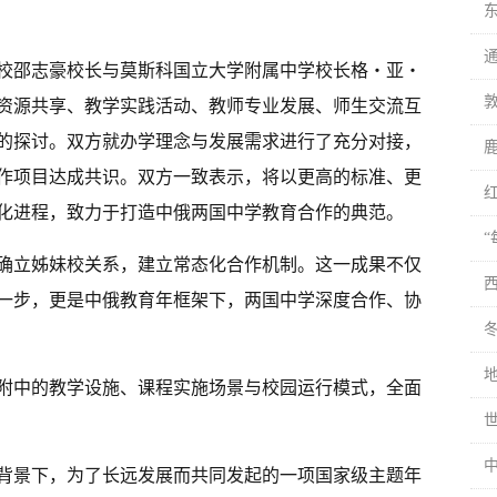
校邵志豪校长与莫斯科国立大学附属中学校长格・亚・
资源共享、教学实践活动、教师专业发展、师生交流互
的探讨。双方就办学理念与发展需求进行了充分对接，
作项目达成共识。双方一致表示，将以更高的标准、更
化进程，致力于打造中俄两国中学教育合作的典范。
确立姊妹校关系，建立常态化合作机制。这一成果不仅
一步，更是中俄教育年框架下，两国中学深度合作、协
附中的教学设施、课程实施场景与校园运行模式，全面
背景下，为了长远发展而共同发起的一项国家级主题年