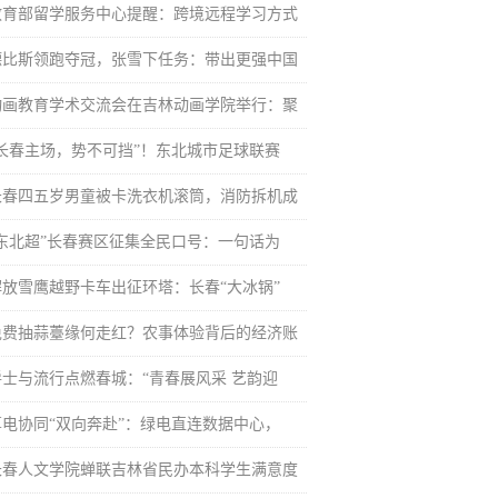
教育部留学服务中心提醒：跨境远程学习方式
德比斯领跑夺冠，张雪下任务：带出更强中国
动画教育学术交流会在吉林动画学院举行：聚
“长春主场，势不可挡”！东北城市足球联赛
长春四五岁男童被卡洗衣机滚筒，消防拆机成
“东北超”长春赛区征集全民口号：一句话为
解放雪鹰越野卡车出征环塔：长春“大冰锅”
免费抽蒜薹缘何走红？农事体验背后的经济账
爵士与流行点燃春城：“青春展风采 艺韵迎
算电协同“双向奔赴”：绿电直连数据中心，
长春人文学院蝉联吉林省民办本科学生满意度