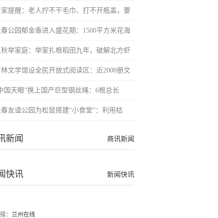
专家提醒：老人拧不干毛巾、打不开瓶盖，要
长春公园郁金香进入盛花期：1500平方米花海
王秋举家庭：举家扎根稻田九年，破解北方虾
吉林文学馆设全民开放式阅读区：近2000册文
“中国天眼”换上国产巨型钢丝绳：6根总长
长春友谊公园为松鼠搭建“小食堂”：利用枯
讯新闻
商讯新闻
闻快讯
新闻快讯
接：
兰州在线