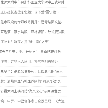
东北师大附中与莫斯科国立大学附中正式缔结
通辽队抵长备战东北超：场下爱“雪饼猴”，
敦化市政设施专项维修提升：沥青路面铣刨、
鹿茸泡酒、隔水炖服：温补肾阳，改善腰膝酸
红枣补血？鲜枣才是“维生素C之王”
“每天三片姜，不用开处方”：夏季吃姜可防
西洋参：并非人人适用，补气养阴需辨证
冬虫夏草：高原名贵补药，延缓衰老的“三大
地黄：清热凉血与补血养阴的“同源异效”之
世界最大海上换流站“海风之心”从南通发运
中埃、中罗、中巴合作考古全景呈现：《大道