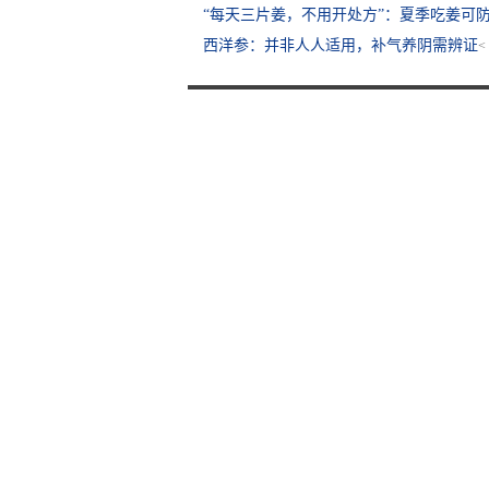
“每天三片姜，不用开处方”：夏季吃姜可
西洋参：并非人人适用，补气养阴需辨证
<