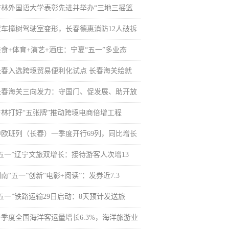
吉林外国语大学表彰先进并举办“三地三摇篮
货车撞树驾驶室变形，长春德惠消防12人破拆
美食+体育+演艺+酒庄：宁夏“五一”多业态
长春入选跨境贸易便利化试点 长春海关绘就
长春海关三向发力：守国门、促发展、助开放
吉林打好“五张牌”推动跨境电商倍增工程
中欧班列（长春）一季度开行69列，同比增长
“五一”辽宁文旅双增长：接待游客人次增13
南“五一”创新“电影+阅读”：发券近7.3
“五一”铁路运输29日启动：8天预计发送旅
一季度全国海洋客运量增长6.3%，海洋旅游业