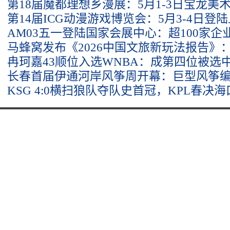
第18届魔都理想乡漫展：5月1-3日宝龙美
第14届ICG动漫游戏博览会：5月3-4日登
AM03五一登陆国家会展中心：超100家企业
马蜂窝发布《2026中国文旅新玩法报告》：
冉珂嘉43顺位入选WNBA：成第四位被选
长春首届伊通河岸风筝周开幕：巨型风筝
KSG 4:0横扫狼队夺队史首冠，KPL春决海