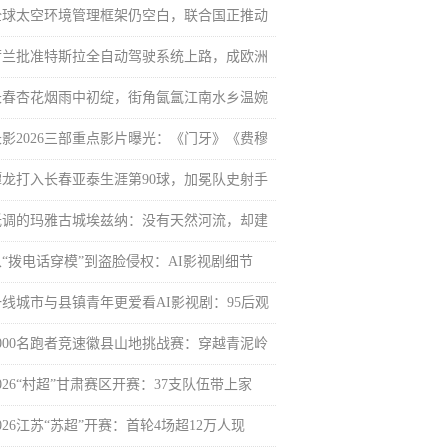
全球太空环境管理框架仍空白，联合国正推动
荷兰批准特斯拉全自动驾驶系统上路，成欧洲
长春杏花烟雨中初绽，街角氤氲江南水乡温婉
长影2026三部重点影片曝光：《门牙》《费穆
谭龙打入长春亚泰生涯第90球，加冕队史射手
低调的玛雅古城埃兹纳：没有天然河流，却建
从“拨电话穿模”到盗脸侵权：AI影视剧细节
一线城市与县镇青年更爱看AI影视剧：95后观
4000名跑者竞速徽县山地挑战赛：穿越青泥岭
026“村超”甘肃赛区开赛：37支队伍带上家
026江苏“苏超”开赛：首轮4场超12万人现