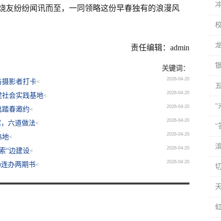
烧友纷纷闻讯而至，一同领略这份早春独有的浪漫风
责任编辑：admin
关键词：
2026-04-20
与摄影者打卡
<
2026-04-20
建社会实践基地
<
2026-04-20
出踏春邀约
<
2026-04-20
窝，六道做法
<
2026-04-20
熟地
<
2026-04-20
索“边建设
<
2026-04-20
场连办两期书
<