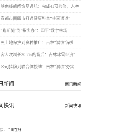
三峡南线船闸恢复通航：完成41项检修，人字
长春都市圈四市打通健康科普“共享通道”
“跑断腿”到“指尖办”：四平“数字林场
从黑土地保护到良种推广：吉林“潜绩”深扎
游客人次增长20.7%的背后：吉林冰雪经济“
从公司挂牌到联合体授牌：吉林“潜绩”夯实
讯新闻
商讯新闻
闻快讯
新闻快讯
接：
兰州在线