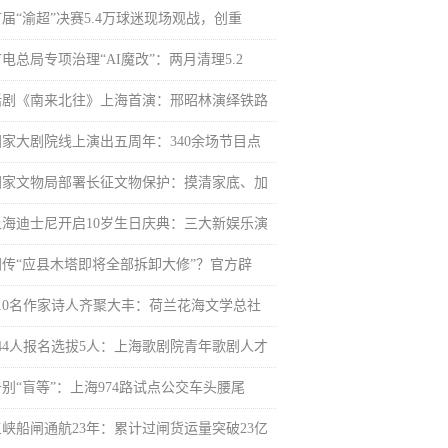
首届“渝超”决赛5.4万球迷现场观战，创重
电总局专项治理“AI魔改”：两月清理5.2
话剧《南来北往》上海首演：邢昭林演绎铁路
国家大剧院线上演出五周年：340余场节目点
国家文物局部署长征文物保护：摸清家底、加
上海迪士尼开启10岁生日庆典：三大新娱乐演
网传“应县木塔即将全部拆卸大修”？官方辟
110名作家诗人齐聚大丰：荷兰花海文学总社
344人报名选拔5人：上海歌剧院青年歌剧人才
告别“盲等”：上海974路试点公交车头腰尾
三峡船闸通航23年：累计过闸货运量突破23亿