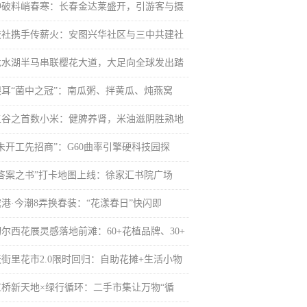
冲破料峭春寒：长春金达莱盛开，引游客与摄
校社携手传薪火：安图兴华社区与三中共建社
龙水湖半马串联樱花大道，大足向全球发出踏
银耳“菌中之冠”：南瓜粥、拌黄瓜、炖燕窝
五谷之首数小米：健脾养肾，米油滋阴胜熟地
“未开工先招商”：G60曲率引擎硬科技园探
“答案之书”打卡地图上线：徐家汇书院广场
滨港·今潮8弄换春装：“花漾春日”快闪即
切尔西花展灵感落地前滩：60+花植品牌、30+
天街里花市2.0限时回归：自助花摊+生活小物
虹桥新天地×绿行循环：二手市集让万物“循