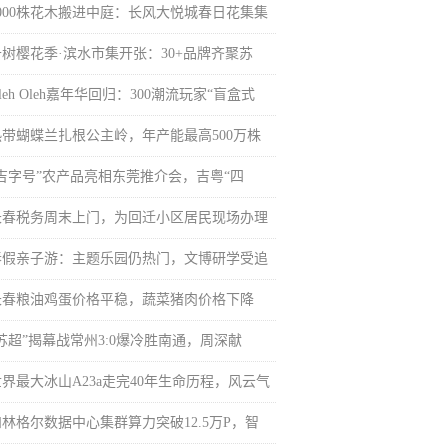
3000株花木搬进中庭：长风大悦城春日花集集
千树樱花季·滨水市集开张：30+品牌齐聚苏
leh Oleh嘉年华回归：300潮流玩家“盲盒式
热带蝴蝶兰扎根公主岭，年产能最高500万株
“吉字号”农产品亮相东莞推介会，吉粤“四
长春税务周末上门，为回迁小区居民现场办理
春假亲子游：主题乐园仍热门，文博研学受追
长春粮油鸡蛋价格平稳，蔬菜猪肉价格下降
“苏超”揭幕战常州3:0爆冷胜南通，周深献
世界最大冰山A23a走完40年生命历程，风云气
和林格尔数据中心集群算力突破12.5万P，智