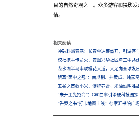
目的自然奇观之一。众多游客和摄影发
情。
相关阅读
冲破料峭春寒：长春金达莱盛开，引游客
校社携手传薪火：安图兴华社区与三中共
龙水湖半马串联樱花大道，大足向全球发
银耳“菌中之冠”：南瓜粥、拌黄瓜、炖燕
五谷之首数小米：健脾养肾，米油滋阴胜
“未开工先招商”：G60曲率引擎硬科技园探
“答案之书”打卡地图上线：徐家汇书院广