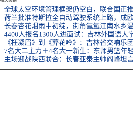
相关阅读
全球太空环境管理框架仍空白，联合国正
荷兰批准特斯拉全自动驾驶系统上路，成
长春杏花烟雨中初绽，街角氤氲江南水乡
4400人报名1300人进面试：吉林外国语
《枉凝眉》到《葬花吟》：吉林省交响乐
7名大二主力＋4名大一新生：东师男篮年
主场迎战陕西联合：长春亚泰主帅阎峰坦言