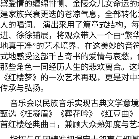
黛爱情的缠绵悱恻、金陵众儿女命运的
建家族兴衰更迭的苍凉气息，全部转化
人的唱词。 演出采用了篇章式结构，
进、徐徐铺展，将观众带入一个由“繁华
地真干净”的艺术境界。在这美妙的音
式地感受这部千古奇书的爱情与哀愁，
那些角色一同经历人生的悲欢离合。这
《红楼梦》的一次艺术再现，更是对中
传承与弘扬。
音乐会以民族音乐实现古典文学意境
甄选《枉凝眉》《葬花吟》《红豆曲》
首红楼经典曲目，兼顾大众熟知度与艺