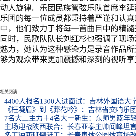
动人旋律。乐团民族管弦乐队首席李延
乐团的每一位成员都秉持着严谨和认真
中，他们致力于将每一首曲目中的精髓
同时，民歌队队长刘红杉也强调了现场
魅力，她认为这种感染力是录音作品所
够为观众带来更加震撼和深刻的视听享
相关阅读
4400人报名1300人进面试：吉林外国语
《枉凝眉》到《葬花吟》：吉林省交响乐
7名大二主力＋4名大一新生：东师男篮年
主场迎战陕西联合：长春亚泰主帅阎峰坦言
多工种两班倒赶工：长春奥体公园体育场改