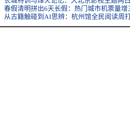
长城特训与烽火记忆：大北京影视主题两
春假清明拼出6天长假：热门城市机票量增
从古籍触碰到AI思辨：杭州馆全民阅读周