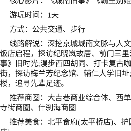
核心影片：《城南旧事》《霸王别姬
游玩时间：1天
方式：公共交通、步行
线路解说：深挖京城城南文脉与人文
饭店启程，探访纪晓岚故居、前门三里
事》旧时光;漫步西四胡同、打卡复古咖
街，探访梅兰芳纪念馆、辅仁大学旧址
楼，追寻先辈足迹。
推荐商圈：大吉巷商业综合体、西单
寺街商圈、什刹海商圈
推荐美食：北平食府(太平桥店)、护