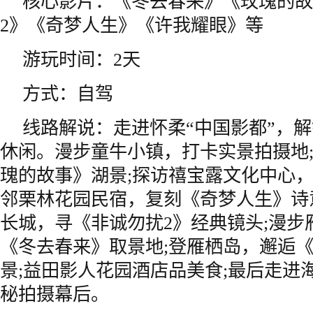
核心影片：《冬去春来》《玫瑰的故
2》《奇梦人生》《许我耀眼》等
游玩时间：2天
方式：自驾
线路解说：走进怀柔“中国影都”，
休闲。漫步童牛小镇，打卡实景拍摄地
瑰的故事》湖景;探访禧宝露文化中心，
邻栗林花园民宿，复刻《奇梦人生》诗
长城，寻《非诚勿扰2》经典镜头;漫步
《冬去春来》取景地;登雁栖岛，邂逅
景;益田影人花园酒店品美食;最后走进
秘拍摄幕后。