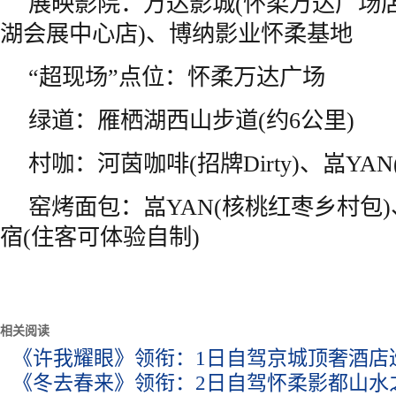
展映影院：万达影城(怀柔万达广场店
湖会展中心店)、博纳影业怀柔基地
“超现场”点位：怀柔万达广场
绿道：雁栖湖西山步道(约6公里)
村咖：河茵咖啡(招牌Dirty)、嵓YA
窑烤面包：嵓YAN(核桃红枣乡村包
宿(住客可体验自制)
相关阅读
《许我耀眼》领衔：1日自驾京城顶奢酒店
《冬去春来》领衔：2日自驾怀柔影都山水