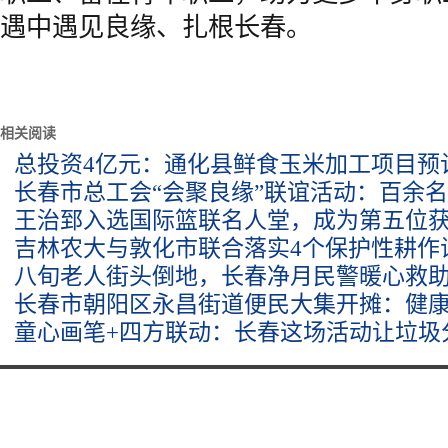
遇中遇见良缘、扎根长春。
相关阅读
总投资4亿元：通化县鲜食玉米加工项目预计
长春市总工会“会聚良缘”联谊活动：百余
王治郅入选国际篮联名人堂，成为第五位
吉林农大与敦化市联合落实4个保护性耕作
八旬老人街头倒地，长春净月民警暖心救
长春市朝阳区永昌街道便民大集开摊：健康
童心画笔+四方联动：长春这场活动让垃圾