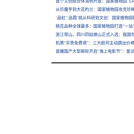
首个文创综合体清明开放：国家植物园《
从巨魔芋到大花杓兰：国家植物园攻克珍
‘品虹’‘品霞’桃从科研到文创：国家植物
桃花品种全球最多：国家植物园打造“一站
浙江常山、四川四姑娘山正式入选：我国
机票“买贵免费退”：三大航司主动跳出价
首艘国产大型邮轮开启“海上电影节”：爱达