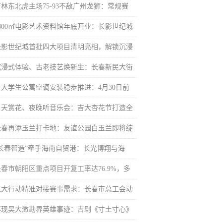
吉林东北虎主场75-93不敌广州龙狮：常规赛
8800㎡电影艺术资料馆年底开业：长影世纪城
长影世纪城首批四大项目清明亮相，解锁沉浸
沉浸式体验、古老技艺焕新生：长春新民大街
吉大学生公寓空调安装稳步推进：4月30日前
白天赏花、夜晚听音乐会：吉大杏花节打造全
长春再添玉兰打卡地：友谊公园白玉兰即将绽
“长春智造”牵手海南自贸港：长光博翔与海
长春市朝阳区重点项目开复工率达76.9%，多
五大行动精准对接赛事需求：长春市总工会动
再现吴大澂勘界英雄事迹：吉剧《寸土寸心》