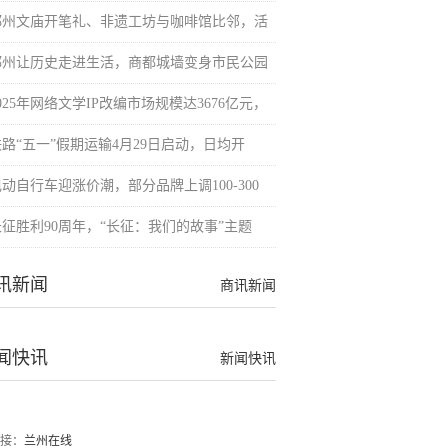
郑州文庙开笔礼、非遗工坊与咖啡馆比邻，活
郑州让历史走进生活，商都城墙变身市民公园
025年网络文学IP改编市场规模达3676亿元，
铁路“五一”假期运输4月29日启动，日均开
动自行车迎涨价潮，部分品牌上调100-300
长征胜利90周年，“长征：我们的故事”主题
讯新闻
商讯新闻
闻快讯
新闻快讯
接：
兰州在线