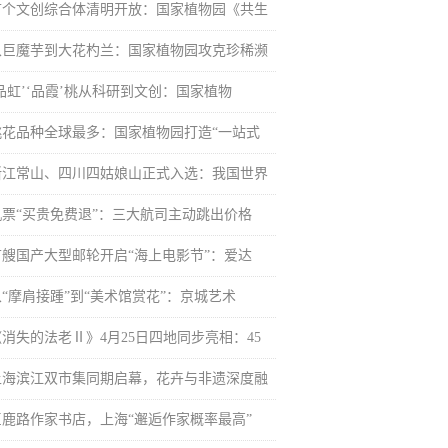
首个文创综合体清明开放：国家植物园《共生
从巨魔芋到大花杓兰：国家植物园攻克珍稀濒
‘品虹’‘品霞’桃从科研到文创：国家植物
桃花品种全球最多：国家植物园打造“一站式
浙江常山、四川四姑娘山正式入选：我国世界
机票“买贵免费退”：三大航司主动跳出价格
首艘国产大型邮轮开启“海上电影节”：爱达
从“摩肩接踵”到“美术馆赏花”：京城艺术
《消失的法老Ⅱ》4月25日四地同步亮相：45
上海滨江双市集同期启幕，花卉与非遗深度融
巨鹿路作家书店，上海“邂逅作家概率最高”