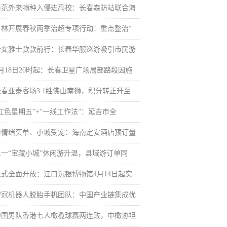
防范外来物种入侵进高校：长春森防站联合海
吉林开展春秋两季治超专项行动：重点整治“
仕女雅士款款前行：长春华服巡游吸引市民游
4月18日20时起：长春卫星广场局部路段因施
长春亚泰客场3:1胜佛山南狮，积分转正升至
“红色星期五”+“一线工作法”：延吉市全
为情绪买单、小城受宠：海南定安酒店预订量
五一“宝藏小城”休闲游升温，县域游订单同
正式全面开放：江口沉银博物馆4月14日起实
夺冠机器人脱胎手机团队：中国产业链集成优
中国男队香港七人橄榄球赛两连败，中橄协坦