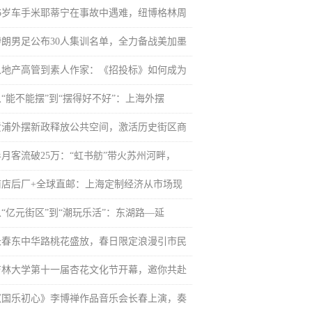
66岁车手米耶蒂宁在事故中遇难，纽博格林周
伊朗男足公布30人集训名单，全力备战美加墨
从地产高管到素人作家：《招投标》如何成为
从“能不能摆”到“摆得好不好”：上海外摆
黄浦外摆新政释放公共空间，激活历史街区商
半月客流破25万：“虹书舫”带火苏州河畔，
前店后厂+全球直邮：上海定制经济从市场现
从“亿元街区”到“潮玩乐活”：东湖路—延
长春东中华路桃花盛放，春日限定浪漫引市民
吉林大学第十一届杏花文化节开幕，邀你共赴
《国乐初心》李博禅作品音乐会长春上演，奏