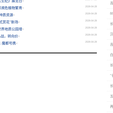
共生纪》展览日
<
2026-04-28
稀濒危植物繁育
<
2026-04-28
园种质资源
<
2026-04-28
式赏花”新场
<
2026-04-28
世界地质公园增
<
2026-04-28
格战，转向价
<
2026-04-28
·魔都号携
<