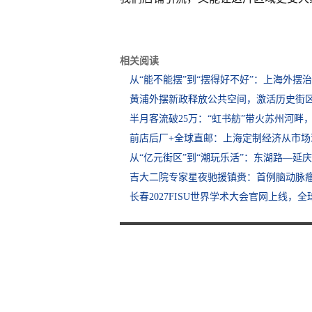
相关阅读
从“能不能摆”到“摆得好不好”：上海外摆
黄浦外摆新政释放公共空间，激活历史街
半月客流破25万：“虹书舫”带火苏州河畔
前店后厂+全球直邮：上海定制经济从市场
从“亿元街区”到“潮玩乐活”：东湖路—延
吉大二院专家星夜驰援镇赉：首例脑动脉
长春2027FISU世界学术大会官网上线，