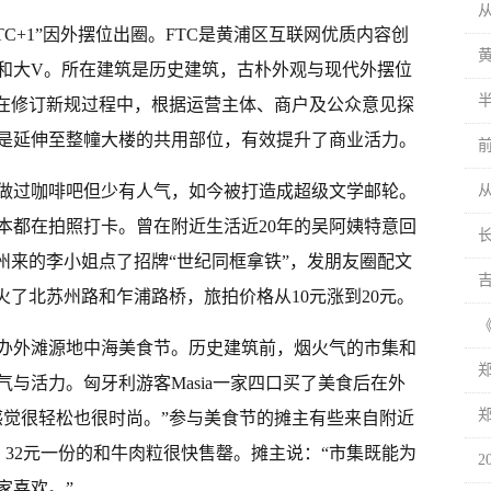
TC+1”因外摆位出圈。FTC是黄浦区互联网优质内容创
和大V。所在建筑是历史建筑，古朴外观与现代外摆位
是在修订新规过程中，根据运营主体、商户及公众意见探
是延伸至整幢大楼的共用部位，有效提升了商业活力。
做过咖啡吧但少有人气，如今被打造成超级文学邮轮。
本都在拍照打卡。曾在附近生活近20年的吴阿姨特意回
州来的李小姐点了招牌“世纪同框拿铁”，发朋友圈配文
火了北苏州路和乍浦路桥，旅拍价格从10元涨到20元。
办外滩源地中海美食节。历史建筑前，烟火气的市集和
与活力。匈牙利游客Masia一家四口买了美食后在外
感觉很轻松也很时尚。”参与美食节的摊主有些来自附近
长队，32元一份的和牛肉粒很快售罄。摊主说：“市集既能为
2
家喜欢。”