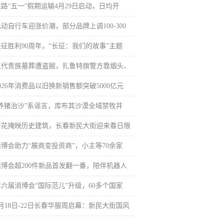
铁路“五一”假期运输4月29日启动，日均开
动自行车迎涨价潮，部分品牌上调100-300
长征胜利90周年，“长征：我们的故事”主题
辽代贵族墓葬遭盗掘，扎鲁特旗警方靠烟头、
026年消费品以旧换新销售额突破5000亿元
“养猪治沙”系谣言，库布其沙漠全域禁牧并
繁花掩映历史建筑，长春新民大街迎来春日限
消博会助力“展商变投资商”，小主等70余家
消博会超200件新品首发翻一番，陪伴机器人
第六届消博会“国际范儿”升级，60多个国家
4月18日-22日长春华服周启幕：新民大街国风