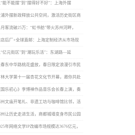
从“能不能摆”到“摆得好不好”：上海外摆
黄浦外摆新政释放公共空间，激活历史街区商
半月客流破25万：“虹书舫”带火苏州河畔，
前店后厂+全球直邮：上海定制经济从市场现
从“亿元街区”到“潮玩乐活”：东湖路—延
长春东中华路桃花盛放，春日限定浪漫引市民
吉林大学第十一届杏花文化节开幕，邀你共赴
《国乐初心》李博禅作品音乐会长春上演，奏
郑州文庙开笔礼、非遗工坊与咖啡馆比邻，活
郑州让历史走进生活，商都城墙变身市民公园
025年网络文学IP改编市场规模达3676亿元，