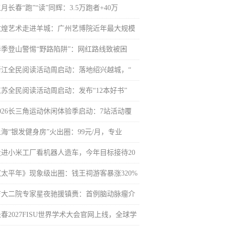
月长春“跑”“读”同辉：3.5万跑者+40万
敦煌艺术走进羊城：广州艺博院近年最大规模
春季登山警惕“野路陷阱”：网红路线致被困
浙江全民阅读活动周启动：落地绍兴越城，“
江苏全民阅读活动周启动：发布“12本好书”
2026长三角运动休闲体验季启动：7站活动覆
上海“银发健身房”火出圈：99元/月，专业
走进小米工厂看机器人造车，今年目标接待20
《太平年》现象级出圈：钱王祠游客暴涨320%
吉大二院专家星夜驰援镇赉：首例脑动脉瘤介
春2027FISU世界学术大会官网上线，全球学