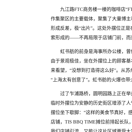
九江路FTC商务楼一楼的咖啡店“F
作集聚区的主要载体，聚集了大量博主
形成反差，极“出片”。这处外摆位正
索形成的——不再局限于店铺门前，而
虹书舫的前身是海事所办公楼，曾
由于景观极佳，坐在外摆位上的顾客基
来看望，“没想到打造得这么好”。从苏
“上海太有创意了”。虹书舫的火爆也带
过了乍浦路桥，圆明园路上正在举
临时外摆位为安静的历史街区增添了人气
摆位坐下歇脚：“这样的美食节真好，
店铺，TIS BBQ TIME摊位前排起
我们店铺引流，又能让这片区域更受大