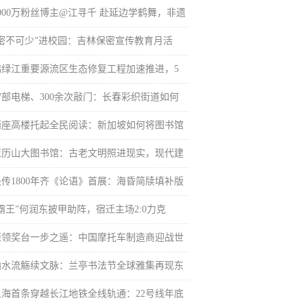
5000万粉丝博主@江寻千 赴延边学鹤舞，非遗
“密不可少”进校园：吉林保密宣传教育月活
鸭绿江重要源流区生态修复工程加速推进，5
27部电梯、300余次敲门：长春彩织街道如何
两座高楼托起全民阅读：新加坡如何将图书馆
亚历山大图书馆：古老文明照进现实，现代建
失传1800年齐《论语》首展：海昏简牍填补版
“霸王”何润东披甲助阵，宿迁主场2:0力克
距领奖台一步之遥：中国摩托车制造商迎战世
曲水流觞续文脉：兰亭书法节全球雅集再现东
上海首条穿越长江地铁全线轨通：22号线年底