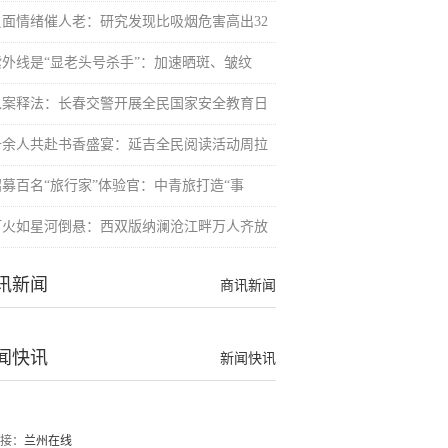
负面情绪催人老：研究发现比吸烟危害高出32
紫外线是“显老头号杀手”：加速晒斑、皱纹
以案释法：长春交警开展全民国家安全教育日
千余人共赴书香盛宴：延吉全民阅读活动周拉
招募百名“旅行家”体验官：中青旅打造“事
灯火如星河倒悬：西双版纳澜沧江畔万人齐放
讯新闻
商讯新闻
闻快讯
新闻快讯
接：
兰州在线