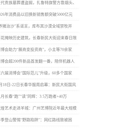
辽代贵族墓葬遭盗掘，扎鲁特旗警方靠烟头、
026年消费品以旧换新销售额突破5000亿元
“养猪治沙”系谣言，库布其沙漠全域禁牧并
繁花掩映历史建筑，长春新民大街迎来春日限
消博会助力“展商变投资商”，小主等70余家
消博会超200件新品首发翻一番，陪伴机器人
第六届消博会“国际范儿”升级，60多个国家
4月18日-22日长春华服周启幕：新民大街国风
月长春“跑”“读”同辉：3.5万跑者+40万
敦煌艺术走进羊城：广州艺博院近年最大规模
春季登山警惕“野路陷阱”：网红路线致被困