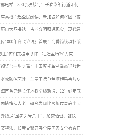
27部电梯、300余次敲门：长春彩织街道如何
两座高楼托起全民阅读：新加坡如何将图书馆
亚历山大图书馆：古老文明照进现实，现代建
失传1800年齐《论语》首展：海昏简牍填补版
“霸王”何润东披甲助阵，宿迁主场2:0力克
距领奖台一步之遥：中国摩托车制造商迎战世
曲水流觞续文脉：兰亭书法节全球雅集再现东
上海首条穿越长江地铁全线轨通：22号线年底
负面情绪催人老：研究发现比吸烟危害高出32
紫外线是“显老头号杀手”：加速晒斑、皱纹
以案释法：长春交警开展全民国家安全教育日