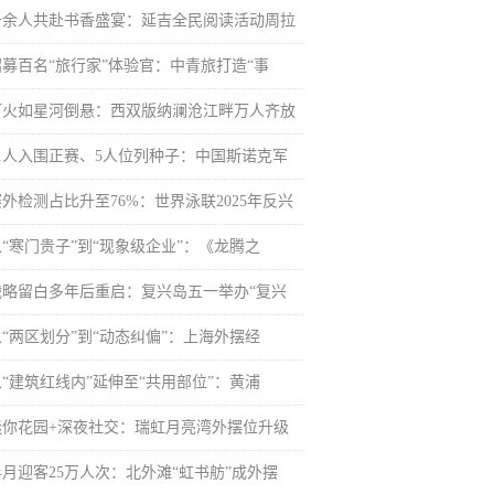
千余人共赴书香盛宴：延吉全民阅读活动周拉
招募百名“旅行家”体验官：中青旅打造“事
灯火如星河倒悬：西双版纳澜沧江畔万人齐放
11人入围正赛、5人位列种子：中国斯诺克军
赛外检测占比升至76%：世界泳联2025年反兴
从“寒门贵子”到“现象级企业”：《龙腾之
战略留白多年后重启：复兴岛五一举办“复兴
从“两区划分”到“动态纠偏”：上海外摆经
从“建筑红线内”延伸至“共用部位”：黄浦
迷你花园+深夜社交：瑞虹月亮湾外摆位升级
半月迎客25万人次：北外滩“虹书舫”成外摆