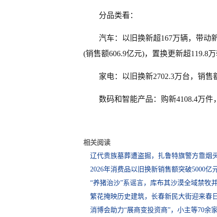
分品类看：
汽车：以旧换新超167万辆，带动新车
(销售额606.9亿元)，置换更新超119.8万
家电：以旧换新2702.3万台，销售额
数码和智能产品：购新4108.4万件，
相关阅读
辽代贵族墓葬遭盗掘，扎鲁特旗警方靠烟
2026年消费品以旧换新销售额突破5000亿
“养猪治沙”系谣言，库布其沙漠全域禁牧
繁花掩映历史建筑，长春新民大街迎来春
消博会助力“展商变投资商”，小主等70余