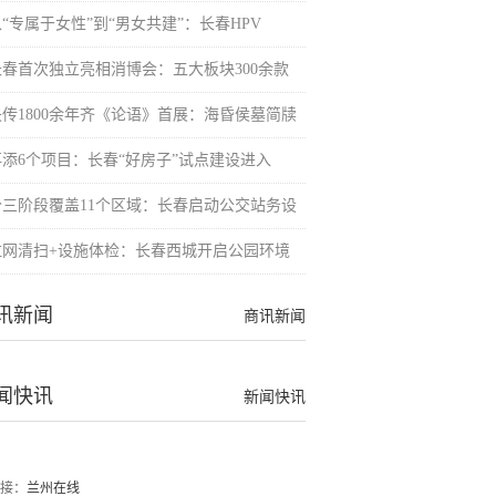
“专属于女性”到“男女共建”：长春HPV
长春首次独立亮相消博会：五大板块300余款
失传1800余年齐《论语》首展：海昏侯墓简牍
再添6个项目：长春“好房子”试点建设进入
分三阶段覆盖11个区域：长春启动公交站务设
拉网清扫+设施体检：长春西城开启公园环境
讯新闻
商讯新闻
闻快讯
新闻快讯
接：
兰州在线