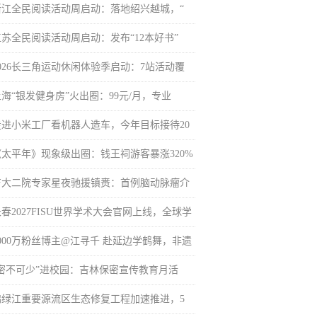
浙江全民阅读活动周启动：落地绍兴越城，“
江苏全民阅读活动周启动：发布“12本好书”
2026长三角运动休闲体验季启动：7站活动覆
上海“银发健身房”火出圈：99元/月，专业
走进小米工厂看机器人造车，今年目标接待20
《太平年》现象级出圈：钱王祠游客暴涨320%
吉大二院专家星夜驰援镇赉：首例脑动脉瘤介
春2027FISU世界学术大会官网上线，全球学
5000万粉丝博主@江寻千 赴延边学鹤舞，非遗
“密不可少”进校园：吉林保密宣传教育月活
鸭绿江重要源流区生态修复工程加速推进，5