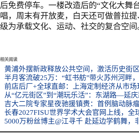
后免费停车。一楼改造后的“文化大舞台
唱，周末有开放麦，白天还可做普拉提
级为承载文化、运动、社交的复合空间
相关阅读
黄浦外摆新政释放公共空间，激活历史街
半月客流破25万：“虹书舫”带火苏州河畔
前店后厂+全球直邮：上海定制经济从市场
从“亿元街区”到“潮玩乐活”：东湖路—延
吉大二院专家星夜驰援镇赉：首例脑动脉
长春2027FISU世界学术大会官网上线，
5000万粉丝博主@江寻千 赴延边学鹤舞