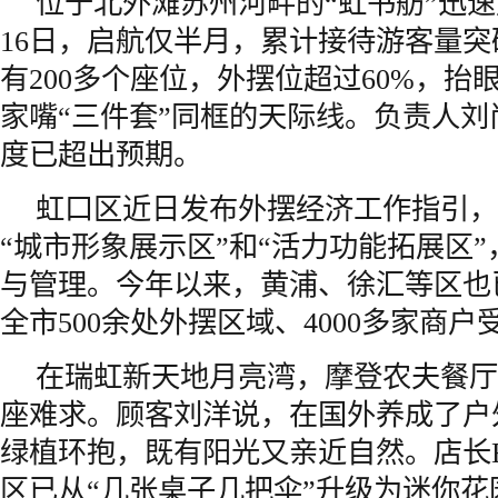
位于北外滩苏州河畔的“虹书舫”迅速
16日，启航仅半月，累计接待游客量突
有200多个座位，外摆位超过60%，抬
家嘴“三件套”同框的天际线。负责人
度已超出预期。
虹口区近日发布外摆经济工作指引，
“城市形象展示区”和“活力功能拓展区
与管理。今年以来，黄浦、徐汇等区也
全市500余处外摆区域、4000多家商户
在瑞虹新天地月亮湾，摩登农夫餐厅
座难求。顾客刘洋说，在国外养成了户
绿植环抱，既有阳光又亲近自然。店长Ea
区已从“几张桌子几把伞”升级为迷你