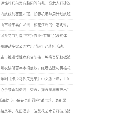
心源性猝死前常有胸闷等前兆，高危人群建议
国内航线加密至70班，长春机场每周计划航班
白山市靖宇县白龙湾：松花江畔的生态明珠，
首届葵花节打造“古村+农业+节庆”沉浸式体
广州联动多家公园推出“花朝节”系列活动，
延吉市推进慢性病综合防控，肿瘤登记数据被
广州农讲所百年木棉盛放，红墙古建与英雄花
音乐剧《卡拉马佐夫兄弟》中文版上演，110
湖心亭茶香飘进海上梨园，豫园每周末推出“
“乐高悟空小侠花果山冒险”试运营，游船带
手绘风筝、花田漫步，油菜花艺术节打破场馆