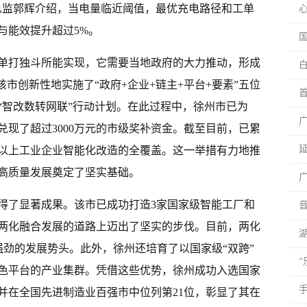
总监郭辉介绍，当电量临近阈值，最优充电路径和工单
与能效提升超过5%。
单打独斗所能实现，它需要当地政府的大力推动，形成
该市创新性地实施了“政府+企业+链主+平台+要素”五位
“智改数转网联”行动计划。在此过程中，徐州市已为
并兑现了超过3000万元的市级奖补资金。截至目前，已累
模以上工业企业智能化改造的全覆盖。这一举措有力地推
高质量发展奠定了坚实基础。
得了显著成果。该市已成功打造3家国家级智能工厂和
在两化融合发展的道路上迈出了坚实的步伐。目前，两化
出强劲的发展势头。此外，徐州还培育了以国家级“双跨”
特色平台的产业集群。凭借这些优势，徐州成功入选国家
并在全国先进制造业百强市中位列第21位，彰显了其在