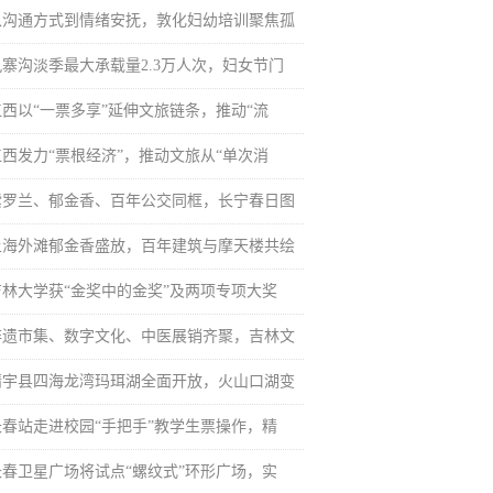
从沟通方式到情绪安抚，敦化妇幼培训聚焦孤
九寨沟淡季最大承载量2.3万人次，妇女节门
江西以“一票多享”延伸文旅链条，推动“流
江西发力“票根经济”，推动文旅从“单次消
紫罗兰、郁金香、百年公交同框，长宁春日图
上海外滩郁金香盛放，百年建筑与摩天楼共绘
吉林大学获“金奖中的金奖”及两项专项大奖
非遗市集、数字文化、中医展销齐聚，吉林文
靖宇县四海龙湾玛珥湖全面开放，火山口湖变
长春站走进校园“手把手”教学生票操作，精
长春卫星广场将试点“螺纹式”环形广场，实