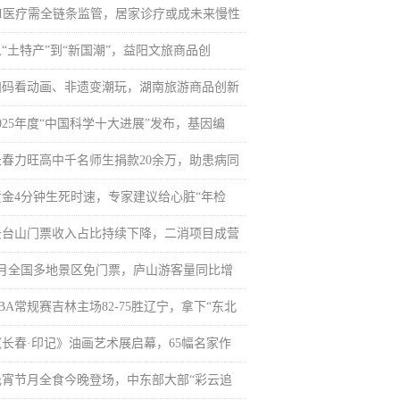
AI医疗需全链条监管，居家诊疗或成未来慢性
从“土特产”到“新国潮”，益阳文旅商品创
扫码看动画、非遗变潮玩，湖南旅游商品创新
025年度“中国科学十大进展”发布，基因编
长春力旺高中千名师生捐款20余万，助患病同
黄金4分钟生死时速，专家建议给心脏“年检
云台山门票收入占比持续下降，二消项目成营
3月全国多地景区免门票，庐山游客量同比增
BA常规赛吉林主场82-75胜辽宁，拿下“东北
《长春·印记》油画艺术展启幕，65幅名家作
元宵节月全食今晚登场，中东部大部“彩云追