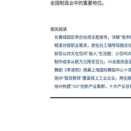
全国制造业中的重要地位。
相关阅读
长春绿园区举办信用主题宣传，详解“免申
精准对接职业需求，敦化社工辅导班融合
新型公共文化空间“嵌入”生活圈：小空间
制作成本从数万元降至百元，AI全面改造
舞剧《李清照》揭幕上海国际舞蹈中心十
徐州“智改数转”覆盖规上工业企业，两化
徐州构建“343”创新产业集群，十大产业总规