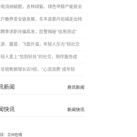
绿电消纳破题，吉林绿氨、绿色甲醇产能居全
农户散养变全链发展，东丰县那丹伯镇走出特
招聘季求职诈骗高发，民警揭秘“信用测试”
桌游、露营、飞盘升温，年轻人乐为“轻社交
年轻人爱上“恰到好处”的社交，陪伴服务成
拼豆销售额增长近9倍，“心流消费”成年轻
讯新闻
商讯新闻
闻快讯
新闻快讯
接：
兰州在线