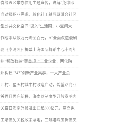
长春绿园区举办信用主题宣传，详解“免申即
精准对接职业需求，敦化社工辅导班融合社区
新型公共文化空间“嵌入”生活圈：小空间大
制作成本从数万元降至百元，AI全面改造漫剧
舞剧《李清照》揭幕上海国际舞蹈中心十周年
徐州“智改数转”覆盖规上工业企业，两化融
徐州构建“343”创新产业集群，十大产业总
五四村、星火村城中村改造启动，鹤望路商业
封关百日再启新程，海南以制度型开放奏响内
封关百日海南外贸进出口超800亿元，离岛免
加工增值免关税政策落地，三越港珠宝货值突