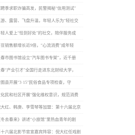
招聘季求职诈骗高发，民警揭秘“信用测试”
桌游、露营、飞盘升温，年轻人乐为“轻社交
年轻人爱上“恰到好处”的社交，陪伴服务成
拼豆销售额增长近9倍，“心流消费”成年轻
长春市图书馆设立“汽车图书专架”，近千册
长春“产业引才”全国行走进东北财经大学，
图县开展“3·15”民俗食品专项检查，守
敦化民和社区开展“强化维权意识，规范消费
倪大红、韩庚、李雪琴等加盟：第十六届北京
《冬去春来》讲述“小旅馆”里热血青年的剧
第十六届北影节官宣嘉宾阵容：倪大红任戏剧