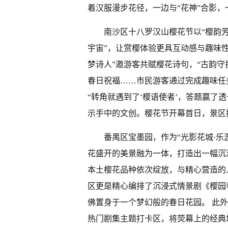
着汉服漫步花径，一边与“花神”合影
南沙区十八罗汉山樱花节以“樱韵芳
宇宙”，让赏樱体验更具互动感与趣味性
梦诗人”邀游客共赋樱花诗句，“古韵守
春日祝福……市民游客通过完成趣味任
“转角就遇到了‘樱语使者’，答题赢了透
示手中的文创。樱花节开幕首日，景区
番禺区宝墨园，作为“光影花城·
花盛开的美景融为一体，打造出一幅沉
本土樱花品种依次绽放，与精心营造的
区更是精心编排了沉浸式情景剧《樱园
佛置身于一个梦幻般的春日花园。 此
热门剧集主题打卡区，将荧幕上的经典