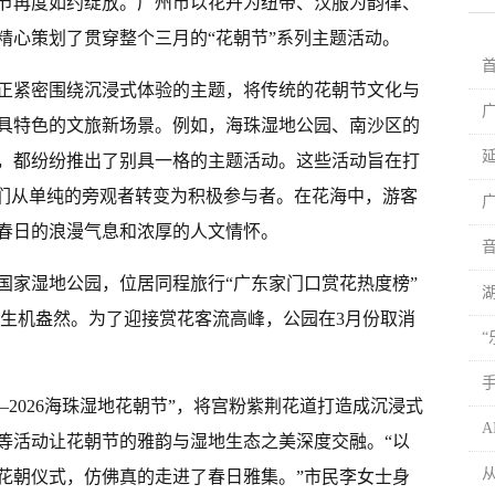
节再度如约绽放。广州市以花卉为纽带、汉服为韵律、
精心策划了贯穿整个三月的“花朝节”系列主题活动。
正紧密围绕沉浸式体验的主题，将传统的花朝节文化与
独具特色的文旅新场景。例如，海珠湿地公园、南沙区的
，都纷纷推出了别具一格的主题活动。这些活动旨在打
客们从单纯的旁观者转变为积极参与者。在花海中，游客
春日的浪漫气息和浓厚的人文情怀。
国家湿地公园，位居同程旅行“广东家门口赏花热度榜”
，生机盎然。为了迎接赏花客流高峰，公园在3月份取消
—2026海珠湿地花朝节”，将宫粉紫荆花道打造成沉浸式
等活动让花朝节的雅韵与湿地生态之美深度交融。“以
花朝仪式，仿佛真的走进了春日雅集。”市民李女士身