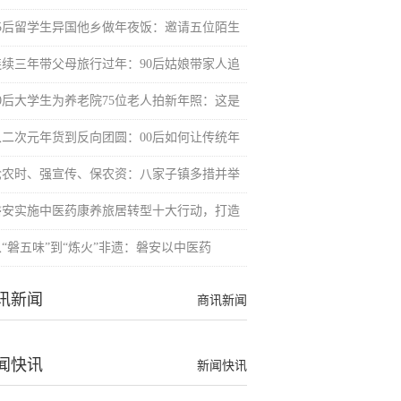
95后留学生异国他乡做年夜饭：邀请五位陌生
连续三年带父母旅行过年：90后姑娘带家人追
00后大学生为养老院75位老人拍新年照：这是
从二次元年货到反向团圆：00后如何让传统年
抢农时、强宣传、保农资：八家子镇多措并举
磐安实施中医药康养旅居转型十大行动，打造
从“磐五味”到“炼火”非遗：磐安以中医药
讯新闻
商讯新闻
闻快讯
新闻快讯