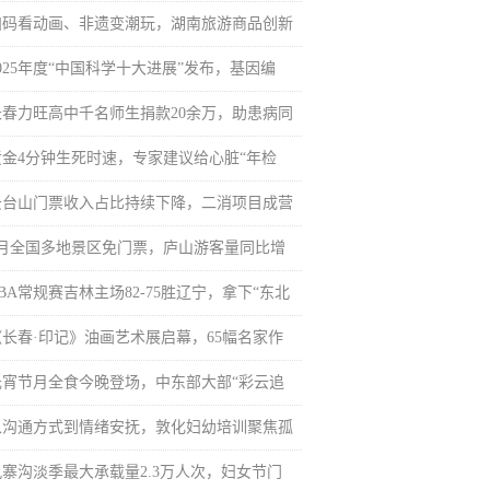
扫码看动画、非遗变潮玩，湖南旅游商品创新
025年度“中国科学十大进展”发布，基因编
长春力旺高中千名师生捐款20余万，助患病同
黄金4分钟生死时速，专家建议给心脏“年检
云台山门票收入占比持续下降，二消项目成营
3月全国多地景区免门票，庐山游客量同比增
BA常规赛吉林主场82-75胜辽宁，拿下“东北
《长春·印记》油画艺术展启幕，65幅名家作
元宵节月全食今晚登场，中东部大部“彩云追
从沟通方式到情绪安抚，敦化妇幼培训聚焦孤
九寨沟淡季最大承载量2.3万人次，妇女节门