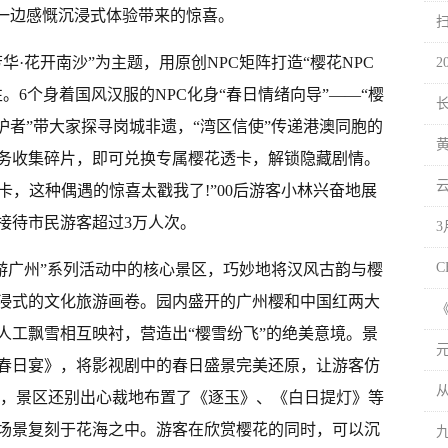
，一边感慨沉浸式体验带来的惊喜。
华·花开南沙”为主题，用原创NPC矩阵打造“樱花NPC
2
。6个身着国风汉服的NPC化身“春日情绪向导”——“樱
护者”带大家探寻岗城非遗，“湾区信使”传递港澳同胞的
务收集碎片，即可兑换专属樱花透卡，解锁隐藏剧情。
卡，这种偶遇的惊喜太戳我了!”00后游客小林兴奋地展
接待市民游客超过3万人次。
C
乐游广州”系列活动中的核心景区，巧妙地将汉风古韵与樱
浸式的文化旅游画卷。园内盛开的广州樱和中国红两大
人工飘雪相互映衬，营造出“樱雪纷飞”的绝美意境。景
春日宴》，将影视剧中的春日盛景完美还原，让游客仿
外，景区还别出心裁地布置了《逐玉》、《白日提灯》等
场景复刻于花海之中。游客在欣赏樱花的同时，可以沉