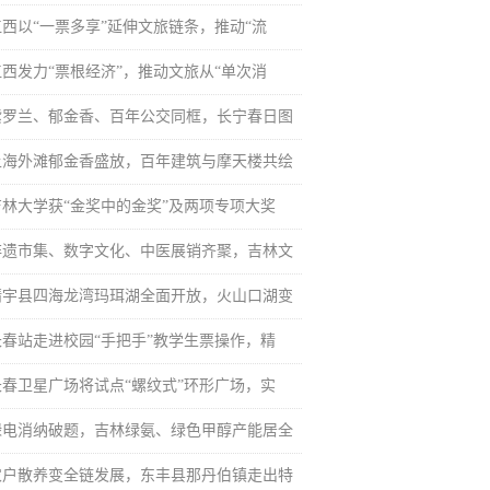
江西以“一票多享”延伸文旅链条，推动“流
江西发力“票根经济”，推动文旅从“单次消
紫罗兰、郁金香、百年公交同框，长宁春日图
上海外滩郁金香盛放，百年建筑与摩天楼共绘
吉林大学获“金奖中的金奖”及两项专项大奖
非遗市集、数字文化、中医展销齐聚，吉林文
靖宇县四海龙湾玛珥湖全面开放，火山口湖变
长春站走进校园“手把手”教学生票操作，精
长春卫星广场将试点“螺纹式”环形广场，实
绿电消纳破题，吉林绿氨、绿色甲醇产能居全
农户散养变全链发展，东丰县那丹伯镇走出特