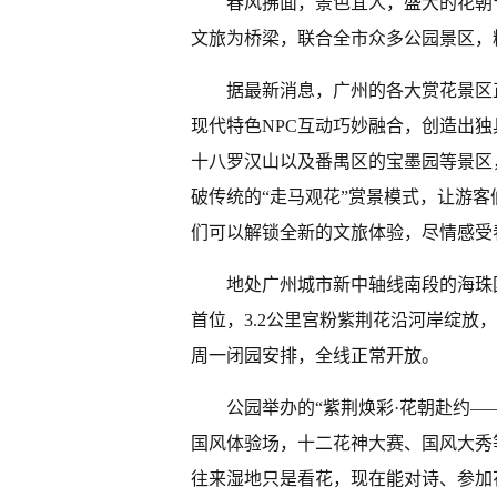
春风拂面，景色宜人，盛大的花朝
文旅为桥梁，联合全市众多公园景区，
据最新消息，广州的各大赏花景区
现代特色NPC互动巧妙融合，创造出
十八罗汉山以及番禺区的宝墨园等景区
破传统的“走马观花”赏景模式，让游
们可以解锁全新的文旅体验，尽情感受
地处广州城市新中轴线南段的海珠
首位，3.2公里宫粉紫荆花沿河岸绽放
周一闭园安排，全线正常开放。
公园举办的“紫荆焕彩·花朝赴约—
国风体验场，十二花神大赛、国风大秀
往来湿地只是看花，现在能对诗、参加