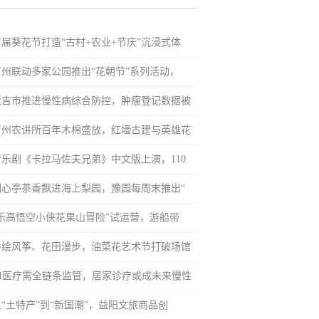
首届葵花节打造“古村+农业+节庆”沉浸式体
广州联动多家公园推出“花朝节”系列活动，
延吉市推进慢性病综合防控，肿瘤登记数据被
广州农讲所百年木棉盛放，红墙古建与英雄花
音乐剧《卡拉马佐夫兄弟》中文版上演，110
湖心亭茶香飘进海上梨园，豫园每周末推出“
“乐高悟空小侠花果山冒险”试运营，游船带
手绘风筝、花田漫步，油菜花艺术节打破场馆
AI医疗需全链条监管，居家诊疗或成未来慢性
从“土特产”到“新国潮”，益阳文旅商品创