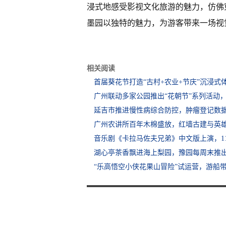
浸式地感受影视文化旅游的魅力，仿佛
墨园以独特的魅力，为游客带来一场视
相关阅读
首届葵花节打造“古村+农业+节庆”沉浸式
广州联动多家公园推出“花朝节”系列活动
延吉市推进慢性病综合防控，肿瘤登记数
广州农讲所百年木棉盛放，红墙古建与英
音乐剧《卡拉马佐夫兄弟》中文版上演，1
湖心亭茶香飘进海上梨园，豫园每周末推出
“乐高悟空小侠花果山冒险”试运营，游船