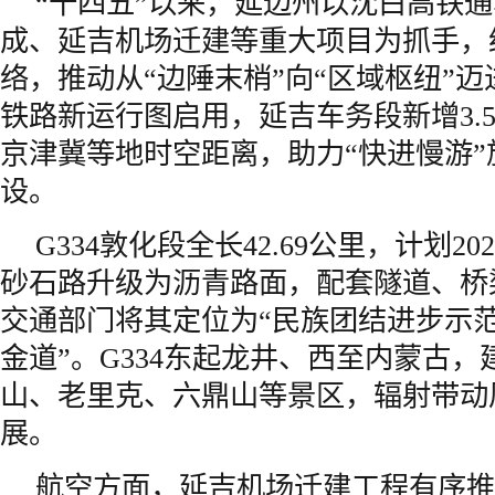
“十四五”以来，延边州以沈白高铁通
成、延吉机场迁建等重大项目为抓手，
络，推动从“边陲末梢”向“区域枢纽”迈
铁路新运行图启用，延吉车务段新增3.
京津冀等地时空距离，助力“快进慢游”
设。
G334敦化段全长42.69公里，计划20
砂石路升级为沥青路面，配套隧道、桥
交通部门将其定位为“民族团结进步示范
金道”。G334东起龙井、西至内蒙古
山、老里克、六鼎山等景区，辐射带动
展。
航空方面，延吉机场迁建工程有序推进