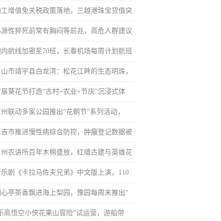
加工增值免关税政策落地，三越港珠宝货值突
心源性猝死前常有胸闷等前兆，高危人群建议
国内航线加密至70班，长春机场每周计划航班
白山市靖宇县白龙湾：松花江畔的生态明珠，
首届葵花节打造“古村+农业+节庆”沉浸式体
广州联动多家公园推出“花朝节”系列活动，
延吉市推进慢性病综合防控，肿瘤登记数据被
广州农讲所百年木棉盛放，红墙古建与英雄花
音乐剧《卡拉马佐夫兄弟》中文版上演，110
湖心亭茶香飘进海上梨园，豫园每周末推出“
“乐高悟空小侠花果山冒险”试运营，游船带