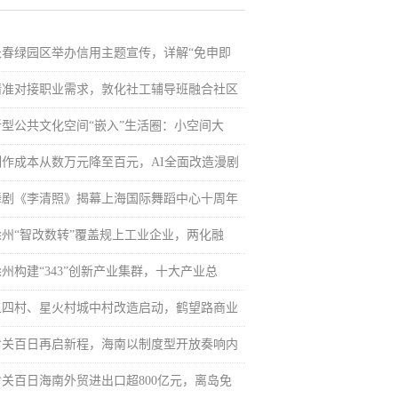
长春绿园区举办信用主题宣传，详解“免申即
精准对接职业需求，敦化社工辅导班融合社区
新型公共文化空间“嵌入”生活圈：小空间大
制作成本从数万元降至百元，AI全面改造漫剧
舞剧《李清照》揭幕上海国际舞蹈中心十周年
徐州“智改数转”覆盖规上工业企业，两化融
徐州构建“343”创新产业集群，十大产业总
五四村、星火村城中村改造启动，鹤望路商业
封关百日再启新程，海南以制度型开放奏响内
封关百日海南外贸进出口超800亿元，离岛免