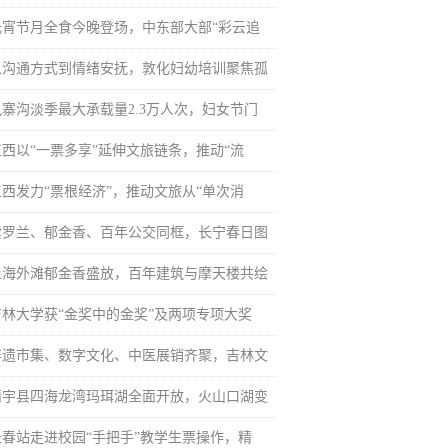
元宵节月全食今晚登场，中东部大部“彩云追
从沟通方式到情绪安抚，敦化妇幼培训聚焦孤
九寨沟淡季最大承载量2.3万人次，妇女节门
江西以“一票多享”延伸文旅链条，推动“流
江西发力“票根经济”，推动文旅从“单次消
紫罗兰、郁金香、百年公交同框，长宁春日图
上海外滩郁金香盛放，百年建筑与摩天楼共绘
吉林大学获“金奖中的金奖”及两项专项大奖
非遗市集、数字文化、中医展销齐聚，吉林文
靖宇县四海龙湾玛珥湖全面开放，火山口湖变
长春站走进校园“手把手”教学生票操作，精