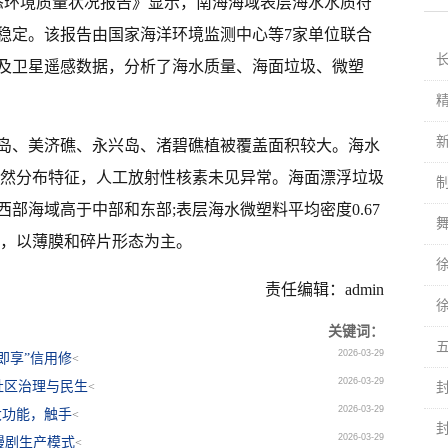
洋生态环境质量状况报告》显示，南海海域表层海水水质符
稳定。该报告由国家海洋环境监测中心等7家单位联合
测及卫星遥感数据，分析了海水质量、海面垃圾、微塑
岛、美济礁、永兴岛、渚碧礁植被覆盖面积较大。海水
自然分布特征，人工放射性核素未见异常。海面漂浮垃圾
，西部海域高于中部和东部;表层海水微塑料平均密度0.67
烯，以薄膜和碎片形态为主。
责任编辑：admin
关键词：
2026-03-29
即享”信用修
<
2026-03-29
社区治理与民生
<
2026-03-29
大功能，触手
<
2026-03-29
漫剧生产模式
<