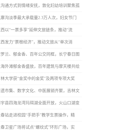
从沟通方式到情绪安抚，敦化妇幼培训聚焦孤
九寨沟淡季最大承载量2.3万人次，妇女节门
江西以“一票多享”延伸文旅链条，推动“流
江西发力“票根经济”，推动文旅从“单次消
紫罗兰、郁金香、百年公交同框，长宁春日图
上海外滩郁金香盛放，百年建筑与摩天楼共绘
吉林大学获“金奖中的金奖”及两项专项大奖
非遗市集、数字文化、中医展销齐聚，吉林文
靖宇县四海龙湾玛珥湖全面开放，火山口湖变
长春站走进校园“手把手”教学生票操作，精
长春卫星广场将试点“螺纹式”环形广场，实