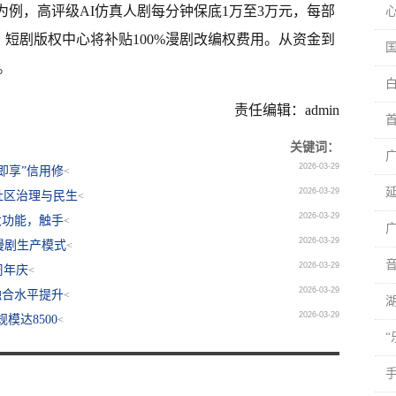
为例，高评级AI仿真人剧每分钟保底1万至3万元，每部
IP，短剧版权中心将补贴100%漫剧改编权费用。从资金到
。
责任编辑：admin
关键词：
2026-03-29
即享”信用修
<
2026-03-29
社区治理与民生
<
2026-03-29
大功能，触手
<
2026-03-29
漫剧生产模式
<
2026-03-29
周年庆
<
2026-03-29
融合水平提升
<
2026-03-29
模达8500
<