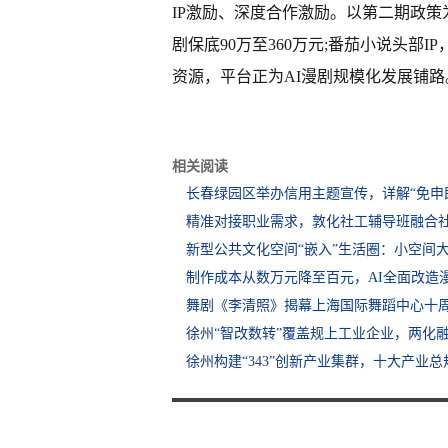
IP激励、深度合作激励。以第二期政策
剧保底90万至360万元;番茄小说头部
资源，平台正为AI漫剧规模化发展铺路
相关阅读
长春绿园区举办信用主题宣传，详解“免申
精准对接职业需求，敦化社工辅导班融合
新型公共文化空间“嵌入”生活圈：小空间
制作成本从数万元降至百元，AI全面改造
舞剧《李清照》揭幕上海国际舞蹈中心十
徐州“智改数转”覆盖规上工业企业，两化
徐州构建“343”创新产业集群，十大产业总规