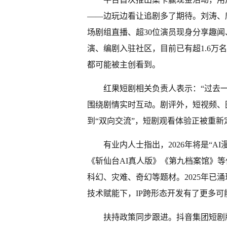
——边玩边看让追剧多了期待。刘涛、
场剧组直播、超30位演员现身分享趣
演、编剧入驻社区，目前已有超1.6
都可能被主创看到。
红果短剧相关负责人表示：“过去
围绕剧情实时互动。剧评外，短视频、
到“双向交流”，短剧观看体验正被重新
有业内人士指出，2026年将是“A
《斩仙台AI真人版》《第九档案馆》
科幻、灾难、奇幻等题材。2025年已
技术赋能下，IP跨形态开发有了更多可
扶持政策同步跟进。抖音集团短剧