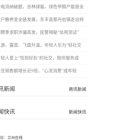
绿电消纳破题，吉林绿氨、绿色甲醇产能居全
农户散养变全链发展，东丰县那丹伯镇走出特
招聘季求职诈骗高发，民警揭秘“信用测试”
桌游、露营、飞盘升温，年轻人乐为“轻社交
年轻人爱上“恰到好处”的社交，陪伴服务成
拼豆销售额增长近9倍，“心流消费”成年轻
讯新闻
商讯新闻
闻快讯
新闻快讯
接：
兰州在线