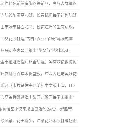
心源性猝死前常有胸闷等前兆，高危人群建议
国内航线加密至70班，长春机场每周计划航班
白山市靖宇县白龙湾：松花江畔的生态明珠，
首届葵花节打造“古村+农业+节庆”沉浸式体
广州联动多家公园推出“花朝节”系列活动，
延吉市推进慢性病综合防控，肿瘤登记数据被
广州农讲所百年木棉盛放，红墙古建与英雄花
音乐剧《卡拉马佐夫兄弟》中文版上演，110
湖心亭茶香飘进海上梨园，豫园每周末推出“
“乐高悟空小侠花果山冒险”试运营，游船带
手绘风筝、花田漫步，油菜花艺术节打破场馆