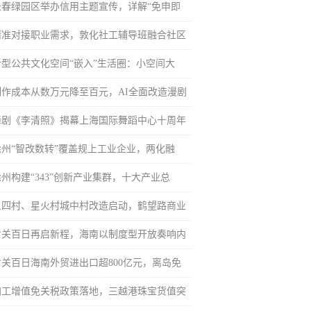
长春绿园区举办信用主题宣传，详解“免申即
精准对接职业需求，敦化社工辅导班融合社区
新型公共文化空间“嵌入”生活圈：小空间大
制作成本从数万元降至百元，AI全面改造漫剧
舞剧《李清照》揭幕上海国际舞蹈中心十周年
徐州“智改数转”覆盖规上工业企业，两化融
徐州构建“343”创新产业集群，十大产业总
五四村、星火村城中村改造启动，鹤望路商业
封关百日再启新程，海南以制度型开放奏响内
封关百日海南外贸进出口超800亿元，离岛免
加工增值免关税政策落地，三越港珠宝货值突