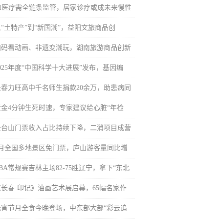
AI医疗需全链条监管，居家诊疗或成未来慢性
从“土特产”到“新国潮”，益阳文旅商品创
扫码看动画、非遗变潮玩，湖南旅游商品创新
025年度“中国科学十大进展”发布，基因编
长春力旺高中千名师生捐款20余万，助患病同
黄金4分钟生死时速，专家建议给心脏“年检
云台山门票收入占比持续下降，二消项目成营
3月全国多地景区免门票，庐山游客量同比增
BA常规赛吉林主场82-75胜辽宁，拿下“东北
《长春·印记》油画艺术展启幕，65幅名家作
元宵节月全食今晚登场，中东部大部“彩云追