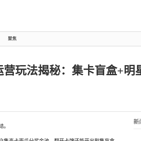
聚焦
运营玩法揭秘：集卡盲盒+明
新
结。
户集齐卡面瓜分奖金池，翻开卡牌还能开出剧集盲盒