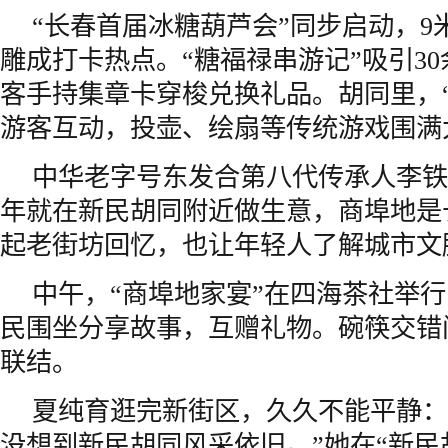
“长春首届冰糖葫芦会”同步启动，9
雕成打卡热点。“糖福禄串游记”吸引3
客手持集章卡穿梭兑换礼品。胡同里，
游客互动，投壶、绘扇等传统游戏围满
中华老字号东发合第八代传承人李铁顺
年就在新民胡同附近做生意，商埠地是
起老街坊回忆，也让年轻人了解城市文
中午，“商埠地家宴”在四海茶社举
民围坐分享故事，互赠礼物。碗筷交错
联结。
夏纯育逛完新街区，久久不能平静：“
没想到新民胡同风采依旧。”她在“新民