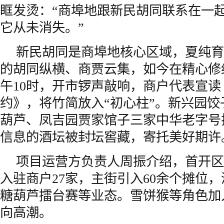
眶发烫：“商埠地跟新民胡同联系在一
它从未消失。”
新民胡同是商埠地核心区域，夏纯育
的胡同纵横、商贾云集，如今在精心修
午10时，开市锣声敲响，商户代表宣
约》，将竹简放入“初心柱”。新兴园
葫芦、凤吉园贾家馆子三家中华老字号
信息的酒坛被封坛窖藏，寄托美好期许
项目运营方负责人周振介绍，首开区域
入驻商户27家，主街引入60余个摊位
糖葫芦擂台赛等业态。雪饼猴等角色加
向高潮。