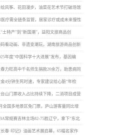
手绘风筝、花田漫步，油菜花艺术节打破场馆
AI医疗需全链条监管，居家诊疗或成未来慢性
从“土特产”到“新国潮”，益阳文旅商品创
扫码看动画、非遗变潮玩，湖南旅游商品创新
025年度“中国科学十大进展”发布，基因编
长春力旺高中千名师生捐款20余万，助患病同
黄金4分钟生死时速，专家建议给心脏“年检
云台山门票收入占比持续下降，二消项目成营
3月全国多地景区免门票，庐山游客量同比增
BA常规赛吉林主场82-75胜辽宁，拿下“东北
《长春·印记》油画艺术展启幕，65幅名家作