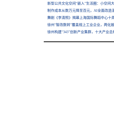
新型公共文化空间“嵌入”生活圈：小空间
制作成本从数万元降至百元，AI全面改造
舞剧《李清照》揭幕上海国际舞蹈中心十
徐州“智改数转”覆盖规上工业企业，两化
徐州构建“343”创新产业集群，十大产业总规