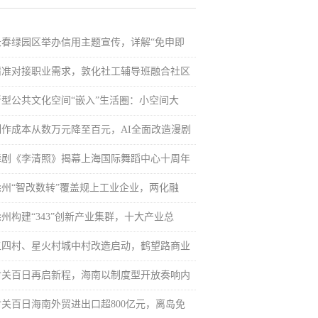
长春绿园区举办信用主题宣传，详解“免申即
精准对接职业需求，敦化社工辅导班融合社区
新型公共文化空间“嵌入”生活圈：小空间大
制作成本从数万元降至百元，AI全面改造漫剧
舞剧《李清照》揭幕上海国际舞蹈中心十周年
徐州“智改数转”覆盖规上工业企业，两化融
徐州构建“343”创新产业集群，十大产业总
五四村、星火村城中村改造启动，鹤望路商业
封关百日再启新程，海南以制度型开放奏响内
封关百日海南外贸进出口超800亿元，离岛免