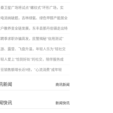
长春卫星广场将试点“螺纹式”环形广场，实
绿电消纳破题，吉林绿氨、绿色甲醇产能居全
农户散养变全链发展，东丰县那丹伯镇走出特
招聘季求职诈骗高发，民警揭秘“信用测试”
桌游、露营、飞盘升温，年轻人乐为“轻社交
年轻人爱上“恰到好处”的社交，陪伴服务成
拼豆销售额增长近9倍，“心流消费”成年轻
讯新闻
商讯新闻
闻快讯
新闻快讯