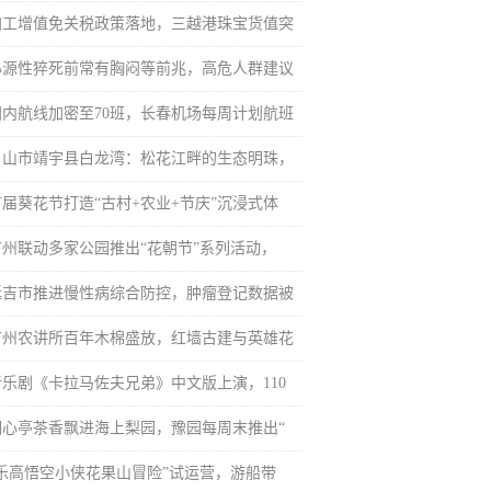
加工增值免关税政策落地，三越港珠宝货值突
心源性猝死前常有胸闷等前兆，高危人群建议
国内航线加密至70班，长春机场每周计划航班
白山市靖宇县白龙湾：松花江畔的生态明珠，
首届葵花节打造“古村+农业+节庆”沉浸式体
广州联动多家公园推出“花朝节”系列活动，
延吉市推进慢性病综合防控，肿瘤登记数据被
广州农讲所百年木棉盛放，红墙古建与英雄花
音乐剧《卡拉马佐夫兄弟》中文版上演，110
湖心亭茶香飘进海上梨园，豫园每周末推出“
“乐高悟空小侠花果山冒险”试运营，游船带