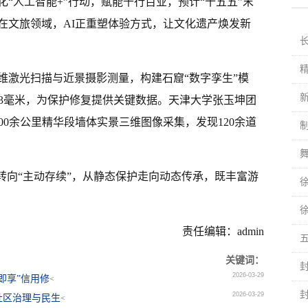
“人工智能+”行动，赋能千行百业，预计“十五五”末
在文旅领域，AI正重塑体验方式，让文化遗产焕发新
维激光扫描与近景摄影测量，构建石窟“数字孪生”模
.03毫米，为保护修复提供关键数据。天津大学张玉坤团
00余公里精华段墙体实景三维图像采集，发现120余道
转向“主动存续”，从静态保护走向动态传承，既丰富游
责任编辑：admin
关键词：
2026-03-29
即享”信用修
<
2026-03-29
社区治理与民生
<