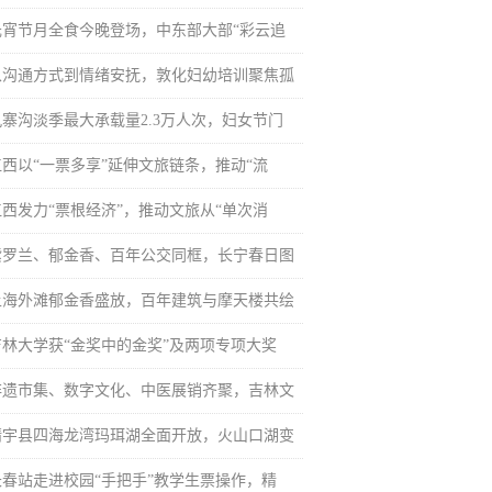
元宵节月全食今晚登场，中东部大部“彩云追
从沟通方式到情绪安抚，敦化妇幼培训聚焦孤
九寨沟淡季最大承载量2.3万人次，妇女节门
江西以“一票多享”延伸文旅链条，推动“流
江西发力“票根经济”，推动文旅从“单次消
紫罗兰、郁金香、百年公交同框，长宁春日图
上海外滩郁金香盛放，百年建筑与摩天楼共绘
吉林大学获“金奖中的金奖”及两项专项大奖
非遗市集、数字文化、中医展销齐聚，吉林文
靖宇县四海龙湾玛珥湖全面开放，火山口湖变
长春站走进校园“手把手”教学生票操作，精