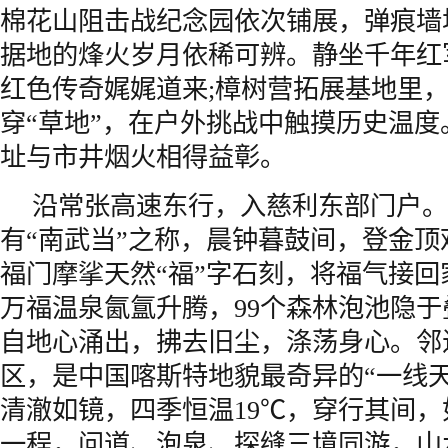
棉花山阻击战纪念园依次铺展，弹痕墙
据地的烽火岁月依稀可辨。静坐千年红
红色传奇娓娓道来;樟树营拓展基地里，
穿“草地”，在户外挑战中触摸历史温
址与市井烟火相得益彰。
沿常张高速东行，入慈利东部门户。
有“南武当”之称，晨钟暮鼓间，登金
福门摩挲天然“福”字石刻，将福气接
万福温泉氤氲升腾，99个森林泡池隐
自地心涌出，拂去旧尘，涤荡身心。邻
区，是中国喀斯特地貌最奇异的“一线
清澈如镜，四季恒温19℃，穿行其间
一程，问道、泡泉、探缝三境同游，山