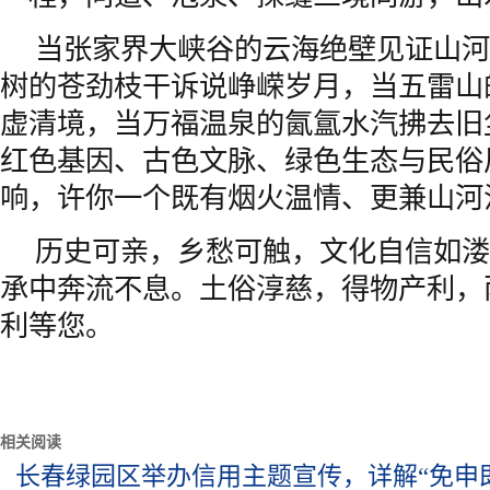
当张家界大峡谷的云海绝壁见证山河
树的苍劲枝干诉说峥嵘岁月，当五雷山
虚清境，当万福温泉的氤氲水汽拂去旧
红色基因、古色文脉、绿色生态与民俗
响，许你一个既有烟火温情、更兼山河
历史可亲，乡愁可触，文化自信如溇
承中奔流不息。土俗淳慈，得物产利，
利等您。
相关阅读
长春绿园区举办信用主题宣传，详解“免申