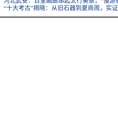
河北武安：百里画廊串起太行美景，“慢游驿
“十大考古”揭晓：从旧石器到夏商周，实