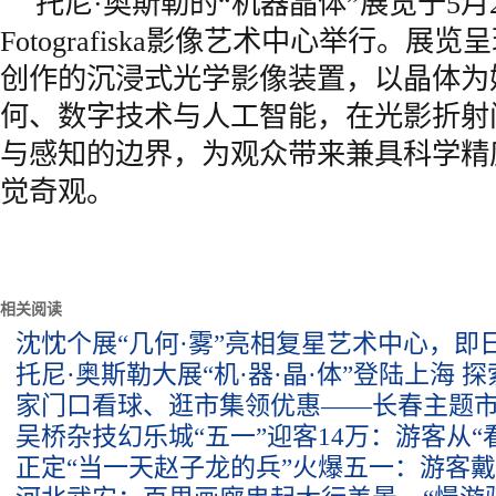
托尼·奥斯勒的“机器晶体”展览于5月2
Fotografiska影像艺术中心举行。
创作的沉浸式光学影像装置，以晶体为
何、数字技术与人工智能，在光影折射
与感知的边界，为观众带来兼具科学精
觉奇观。
相关阅读
沈忱个展“几何·雾”亮相复星艺术中心，即日
托尼·奥斯勒大展“机·器·晶·体”登陆上海 探
家门口看球、逛市集领优惠——长春主题市
吴桥杂技幻乐城“五一”迎客14万：游客从“
正定“当一天赵子龙的兵”火爆五一：游客