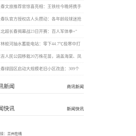
长春文旅推荐官惊喜亮相：王铁柱今晚将携手
长春队官方授权店人头攒动：各年龄段球迷抢
东北超长春揭幕战23日开赛：百人军体拳+“
吉林蛟河抽水蓄能电站：零下44.7℃极寒中打
延吉人民公园移栽20万株花苗，涵盖海棠、凤
长春绿园区启动大规模老旧小区改造：309个
讯新闻
商讯新闻
闻快讯
新闻快讯
接：
兰州在线