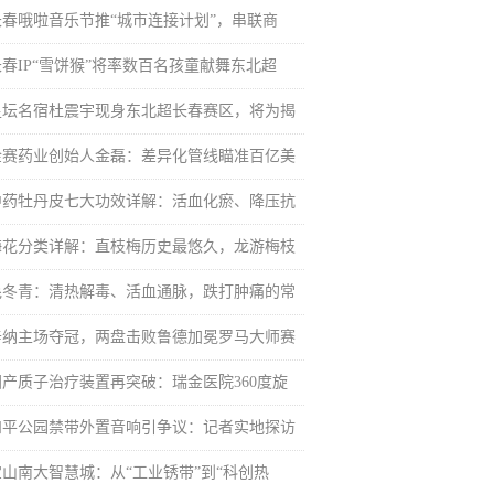
长春哦啦音乐节推“城市连接计划”，串联商
长春IP“雪饼猴”将率数百名孩童献舞东北超
足坛名宿杜震宇现身东北超长春赛区，将为揭
金赛药业创始人金磊：差异化管线瞄准百亿美
中药牡丹皮七大功效详解：活血化瘀、降压抗
梅花分类详解：直枝梅历史最悠久，龙游梅枝
毛冬青：清热解毒、活血通脉，跌打肿痛的常
辛纳主场夺冠，两盘击败鲁德加冕罗马大师赛
国产质子治疗装置再突破：瑞金医院360度旋
和平公园禁带外置音响引争议：记者实地探访
宝山南大智慧城：从“工业锈带”到“科创热