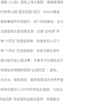
粤语版《小说》登陆上海大剧院：悬疑推理音
行体育公园“莫奈花园”回归：6000㎡睡莲
长春部署城市环境提升：四个阶段推进，全力
东北超首周文旅消费走高：长春“必吃榜”异
吉林“十四五”住建成绩单：改造老旧小区53
吉林“十四五”生态成绩单：优良天数比例升
全球26组作品入围决赛：长春学子在国际设计
中央网信办明确短视频“必选标签”：虚构、
家长反对、智库担忧：墨西哥取消为世界杯提
南非研究揭示CLIPPIR巨型钻石成因：与岩石
“洪迪厄斯”号疫情转运接近尾声：多国联合