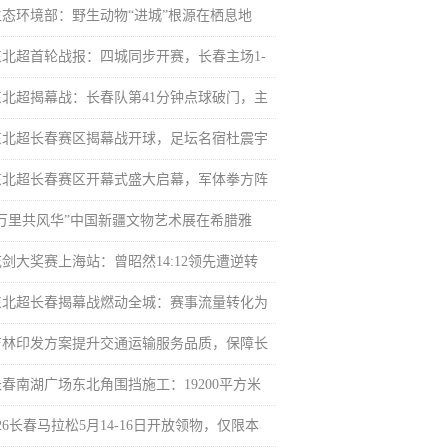
生态环境部：野生动物“进城”根源在栖息地
东北超首轮战报：四城同步开赛，长春主场1-
东北超揭幕战：长春队第41分钟点球破门，主
东北超长春赛区揭幕战开球，足坛名宿杜震宇
东北超长春赛区开幕式盛大启幕，军体拳方阵
“万里共风华”中国新疆文物艺术展在希腊雅
花剑大奖赛上海站：曾昭然14:12领先遭逆转
东北超长春揭幕战燃动全城：赛事流量转化为
吉林印发方案提升交通运输服务品质，保障长
长春南湖广场东北角围挡施工：19200平方米
26长春马拉松5月14-16日开放领物，仅限本