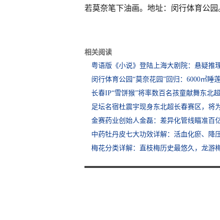
若莫奈笔下油画。地址：闵行体育公园
相关阅读
粤语版《小说》登陆上海大剧院：悬疑推理
闵行体育公园“莫奈花园”回归：6000㎡睡
长春IP“雪饼猴”将率数百名孩童献舞东北
足坛名宿杜震宇现身东北超长春赛区，将
金赛药业创始人金磊：差异化管线瞄准百
中药牡丹皮七大功效详解：活血化瘀、降
梅花分类详解：直枝梅历史最悠久，龙游