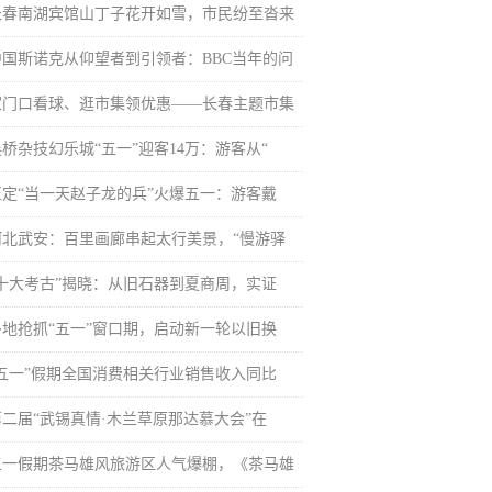
长春南湖宾馆山丁子花开如雪，市民纷至沓来
中国斯诺克从仰望者到引领者：BBC当年的问
家门口看球、逛市集领优惠——长春主题市集
吴桥杂技幻乐城“五一”迎客14万：游客从“
正定“当一天赵子龙的兵”火爆五一：游客戴
河北武安：百里画廊串起太行美景，“慢游驿
“十大考古”揭晓：从旧石器到夏商周，实证
多地抢抓“五一”窗口期，启动新一轮以旧换
“五一”假期全国消费相关行业销售收入同比
第二届“武锡真情·木兰草原那达慕大会”在
五一假期茶马雄风旅游区人气爆棚，《茶马雄