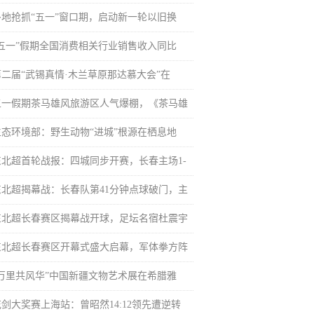
多地抢抓“五一”窗口期，启动新一轮以旧换
“五一”假期全国消费相关行业销售收入同比
第二届“武锡真情·木兰草原那达慕大会”在
五一假期茶马雄风旅游区人气爆棚，《茶马雄
生态环境部：野生动物“进城”根源在栖息地
东北超首轮战报：四城同步开赛，长春主场1-
东北超揭幕战：长春队第41分钟点球破门，主
东北超长春赛区揭幕战开球，足坛名宿杜震宇
东北超长春赛区开幕式盛大启幕，军体拳方阵
“万里共风华”中国新疆文物艺术展在希腊雅
花剑大奖赛上海站：曾昭然14:12领先遭逆转