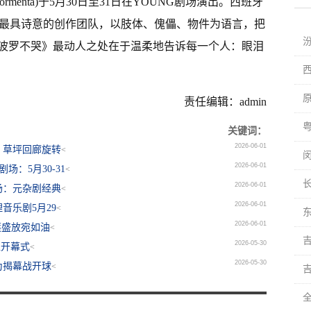
rmenta)于5月30日至31日在YOUNG剧场演出。西班牙
洲当代偶剧界最具诗意的创作团队，以肢体、傀儡、物件为语言，把
波罗不哭》最动人之处在于温柔地告诉每一个人：眼泪
责任编辑：admin
关键词：
2026-06-01
筑，草坪回廊旋转
<
闵
2026-06-01
：5月30-31
<
2026-06-01
场：元杂剧经典
<
2026-06-01
音乐剧5月29
<
2026-06-01
莲盛放宛如油
<
2026-05-30
超开幕式
<
2026-05-30
为揭幕战开球
<