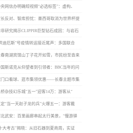
中央网信办明确短视频“必选标签”：虚构、
家长反对、智库担忧：墨西哥取消为世界杯提
南非研究揭示CLIPPIR巨型钻石成因：与岩石
“洪迪厄斯”号疫情转运接近尾声：多国联合
长春南湖宾馆山丁子花开如雪，市民纷至沓来
中国斯诺克从仰望者到引领者：BBC当年的问
家门口看球、逛市集领优惠——长春主题市集
吴桥杂技幻乐城“五一”迎客14万：游客从“
正定“当一天赵子龙的兵”火爆五一：游客戴
河北武安：百里画廊串起太行美景，“慢游驿
“十大考古”揭晓：从旧石器到夏商周，实证