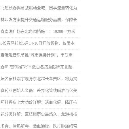
东北超长春揭幕战燃动全城：赛事流量转化为
吉林印发方案提升交通运输服务品质，保障长
长春南湖广场东北角围挡施工：19200平方米
26长春马拉松5月14-16日开放领物，仅限本
长春哦啦音乐节推“城市连接计划”，串联商
长春IP“雪饼猴”将率数百名孩童献舞东北超
足坛名宿杜震宇现身东北超长春赛区，将为揭
金赛药业创始人金磊：差异化管线瞄准百亿美
中药牡丹皮七大功效详解：活血化瘀、降压抗
梅花分类详解：直枝梅历史最悠久，龙游梅枝
毛冬青：清热解毒、活血通脉，跌打肿痛的常