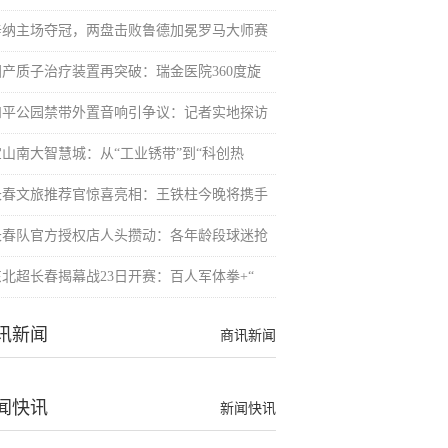
辛纳主场夺冠，两盘击败鲁德加冕罗马大师赛
国产质子治疗装置再突破：瑞金医院360度旋
和平公园禁带外置音响引争议：记者实地探访
宝山南大智慧城：从“工业锈带”到“科创热
长春文旅推荐官惊喜亮相：王铁柱今晚将携手
长春队官方授权店人头攒动：各年龄段球迷抢
东北超长春揭幕战23日开赛：百人军体拳+“
讯新闻
商讯新闻
闻快讯
新闻快讯