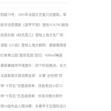
汾阳路79号：1905年法国文艺复兴式建筑，草
西班牙诗意偶剧《波罗不哭》登陆YOUNG剧场
原创音乐剧《赵氏孤儿》登陆上海文化广场：
粤语版《小说》登陆上海大剧院：悬疑推理音
行体育公园“莫奈花园”回归：6000㎡睡莲
长春部署城市环境提升：四个阶段推进，全力
东北超首周文旅消费走高：长春“必吃榜”异
吉林“十四五”住建成绩单：改造老旧小区53
吉林“十四五”生态成绩单：优良天数比例升
全球26组作品入围决赛：长春学子在国际设计