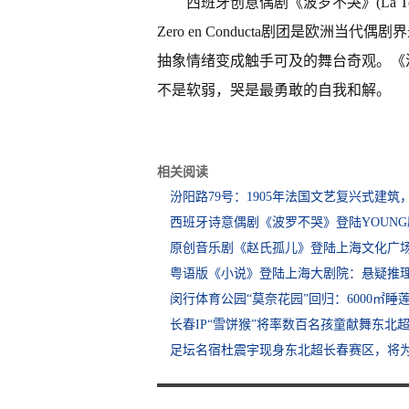
西班牙创意偶剧《波罗不哭》(La To
Zero en Conducta剧团是欧
抽象情绪变成触手可及的舞台奇观。《
不是软弱，哭是最勇敢的自我和解。
相关阅读
汾阳路79号：1905年法国文艺复兴式建
西班牙诗意偶剧《波罗不哭》登陆YOUNG剧场
原创音乐剧《赵氏孤儿》登陆上海文化广
粤语版《小说》登陆上海大剧院：悬疑推理
闵行体育公园“莫奈花园”回归：6000㎡睡
长春IP“雪饼猴”将率数百名孩童献舞东北
足坛名宿杜震宇现身东北超长春赛区，将