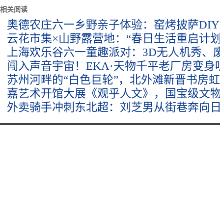
相关阅读
奥德农庄六一乡野亲子体验：窑烤披萨DIY
云花市集×山野露营地：“春日生活重启计划”
上海欢乐谷六一童趣派对：3D无人机秀、
闯入声音宇宙！EKA·天物千平老厂房变身
苏州河畔的“白色巨轮”，北外滩新晋书房
嘉艺术开馆大展《观乎人文》，国宝级文
外卖骑手冲刺东北超：刘芝男从街巷奔向