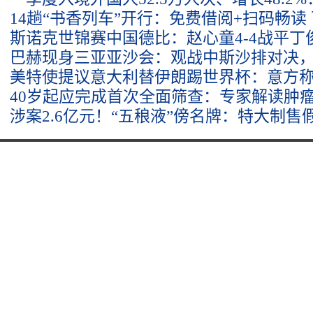
14趟“书香列车”开行：免费借阅+扫码畅读
斯诺克世锦赛中国德比：赵心童4-4战平丁
巴赫现身三亚亚沙会：观战中斯沙排对决，
美特使提议意大利替伊朗踢世界杯：意方称
40岁起应完成首次全面筛查：专家解读肿
涉案2.6亿元！“五稂液”傍名牌：特大制售