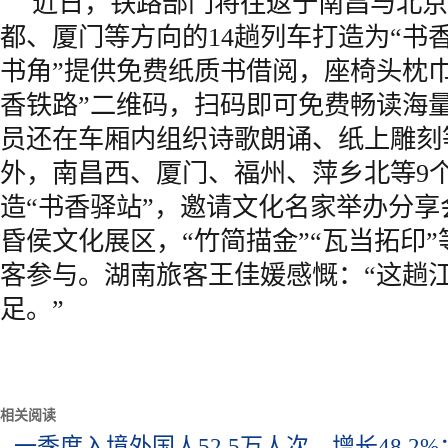
近日，铁路部门将往返于南昌与北京
都、厦门等方向的14趟列车打造为“书香
书角”提供免费纸质书借阅，座椅头枕
香铁路”二维码，扫码即可免费畅读海
员还在车厢内组织诗歌朗诵、纸上雕刻
外，南昌西、厦门、福州、萍乡北等9
造“书香驿站”，邀请文化名家举办分
昏侯文化展区，“竹简描金”“瓦当拓印
客参与。湖南旅客王佳媛感慨：“这趟
足。”
相关阅读
一季度入境外国人52.5万人次、增长48.2