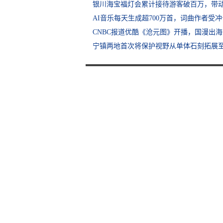
银川海宝福灯会累计接待游客破百万，带动
AI音乐每天生成超700万首，词曲作者受
CNBC报道优酷《沧元图》开播，国漫出
宁镇两地首次将保护视野从单体石刻拓展