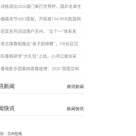
林诗栋退出2026澳门单打世界杯，国乒名单生
瀚森末节4分3篮板，开拓者134-99大胜篮网
山花奖系列活动落户苏州，“五个一”体系系
栟茶古镇春假推出“亲子厨神赛”，VR长征沉
如东春假研学“大礼包”上线，小洋口滩涂采
长春电影乐团奏响青春旋律：2026“周周交响
讯新闻
商讯新闻
闻快讯
新闻快讯
接：
兰州在线