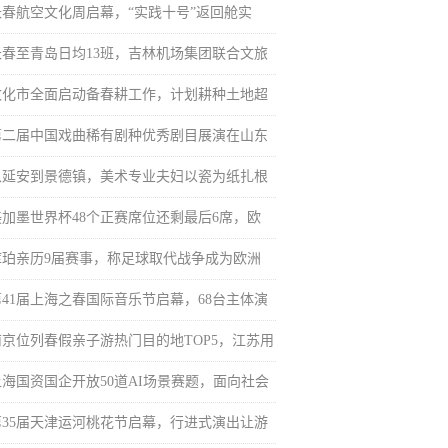
长春航空文化周启幕，“实践十号”返回舱实
长春至青岛日均13班，吉林机场集团联合文旅
敦化市全面启动备春耕工作，计划耕种土地超
第二届中国戏曲稀有剧种优秀剧目展演在山东
从延安到景德镇，美术专业夫妇以瓷为纸扎根
美加墨世界杯48个正赛席位还剩最后6席，欧
库珀亲历9届赛事，称足球取代战争成为欧洲
第41届上海之春国际音乐节启幕，68台主体演
南京位列春假亲子游热门目的地TOP5，江苏用
上海国资国企开放50道AI场景赛题，面向社会
第35届天津运河桃花节启幕，行进式演出让游