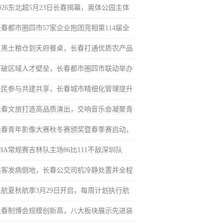
026东北超5月23日长春揭幕，奥体公园主体
长春都市圈四市57家企业抱团亮相第114届全
从黑土粮仓到天府餐桌，长春打通优质农产品
打破区域人才壁垒，长春都市圈四市联动举办
全民参与共建共享，长春城市精细化管理提升
长春文旅打造高品质演出，交响音乐会凝聚青
长春青年影像大赛秋冬赛颁奖暨春季赛启动，
BA常规赛吉林队主场86比111不敌深圳队
乘客发病倒地，长春公交司机冷静处置并全程
民航夏秋航季3月29日开启，每周计划执行航
长春制博会规模创新高，八大板块展示先进装