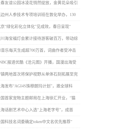
长春友谊公园冰凌花悄然绽放，金黄花朵吸引
延边州人参技术专项培训班在敦化举办，130
北京“绿化彩化立体化”见成效，春日呈现“
银川海宝福灯会累计接待游客破百万，带动综
AI音乐每天生成超700万首，词曲作者受冲击
CNBC报道优酷《沧元图》开播，国漫出海受
宁镇两地首次将保护视野从单体石刻拓展至完
海发布“AGI4S珠穆朗玛计划”，邀全球科
全国首家宠物主题邮局在上海徐汇开业，“猫
上海话剧艺术中心入选“上海老字号”，成首
国科技名词委确定token中文名优先推荐“