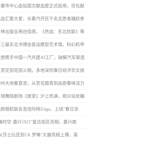
长春市中心血站国文献血屋正式投用，优化献
热血汇聚大爱，长春汽开区千名志愿者踊跃参
吉林出版业再创佳绩，《热血：东北抗联》等
第三届东北书博会首设模型艺术馆，科幻机甲
联想携手中国一汽共建AI工厂，破解汽车智造
从赏花到花田火锅，多地深挖春日经济农文旅
神州大地春意浓，从赏花踏青到品尝春味活力
环境舞蹈剧场《居室》沪上热演，观众站坐蹦
颜相机联名泡泡玛特Zsiga，上线“春日涂
翼时空·嘉兴1921”复古街区亮相，嘉兴南
从莎士比亚到J.K.罗琳”大展亮相上博，英