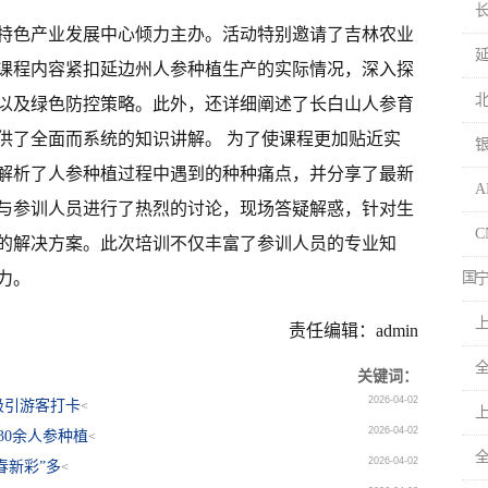
特色产业发展中心倾力主办。活动特别邀请了吉林农业
课程内容紧扣延边州人参种植生产的实际情况，深入探
以及绿色防控策略。此外，还详细阐述了长白山人参育
供了全面而系统的知识讲解。 为了使课程更加贴近实
解析了人参种植过程中遇到的种种痛点，并分享了最新
与参训人员进行了热烈的讨论，现场答疑解惑，针对生
的解决方案。此次培训不仅丰富了参训人员的专业知
力。
国
上
责任编辑：admin
关键词：
2026-04-02
吸引游客打卡
<
2026-04-02
30余人参种植
<
全
2026-04-02
春新彩”多
<