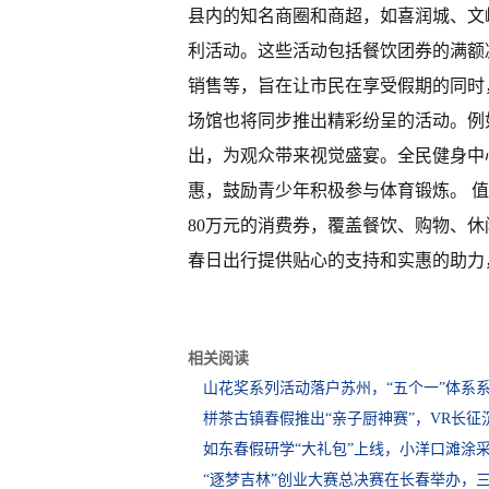
县内的知名商圈和商超，如喜润城、文
利活动。这些活动包括餐饮团券的满额
销售等，旨在让市民在享受假期的同时
场馆也将同步推出精彩纷呈的活动。例
出，为观众带来视觉盛宴。全民健身中
惠，鼓励青少年积极参与体育锻炼。 
80万元的消费券，覆盖餐饮、购物、
春日出行提供贴心的支持和实惠的助力
相关阅读
山花奖系列活动落户苏州，“五个一”体系
栟茶古镇春假推出“亲子厨神赛”，VR长征
如东春假研学“大礼包”上线，小洋口滩涂
“逐梦吉林”创业大赛总决赛在长春举办，三