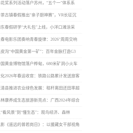
山花奖系列活动落户苏州，“五个一”体系系
栟茶古镇春假推出“亲子厨神赛”，VR长征沉
如东春假研学“大礼包”上线，小洋口滩涂采
长春电影乐团奏响青春旋律：2026“周周交响
夹皮沟“中国黄金第一矿”：百年金脉打造G3
中国黄金博物馆落户桦甸，680米矿洞小火车
敦化2026年春运收官：铁路公路累计发送旅客
汪清县推进农业绿色发展：秸秆离田还田率超
森林康养成生态旅游新亮点：广西2024年综合
从“看风景”到“懂生态”：观鸟经济、森林
电影《遥远的普若岗日》：以援藏女干部视角