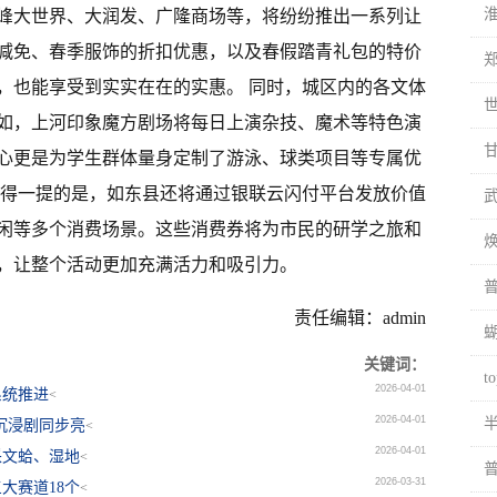
峰大世界、大润发、广隆商场等，将纷纷推出一系列让
减免、春季服饰的折扣优惠，以及春假踏青礼包的特价
，也能享受到实实在在的实惠。 同时，城区内的各文体
如，上河印象魔方剧场将每日上演杂技、魔术等特色演
心更是为学生群体量身定制了游泳、球类项目等专属优
值得一提的是，如东县还将通过银联云闪付平台发放价值
休闲等多个消费场景。这些消费券将为市民的研学之旅和
，让整个活动更加充满活力和吸引力。
责任编辑：admin
关键词：
2026-04-01
系统推进
<
2026-04-01
沉浸剧同步亮
<
2026-04-01
采文蛤、湿地
<
2026-03-31
大赛道18个
<