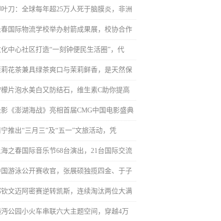
柳叶刀：全球每年超25万人死于脑膜炎，非洲
长春国际物流学校举办射箭成果展，校协合作
敦化中心社区打造“一刻钟便民生活圈”，代
茉莉花茶兼具绿茶爽口与茉莉鲜香，是天然保
柠檬片泡水美白又防结石，维生素C助你提高
长影《澎湖海战》亮相首届CMG中国电影盛典
南宁推出“三月三”及“五一”文旅活动，凭
上海之春国际音乐节68台演出，21台国际交流
中国游泳公开赛收官，张展硕独揽四金、于子
郑钦文迈阿密赛逆转凯斯，连续淘汰两位大满
横沔公园小火车串联六大主题空间，穿越4万