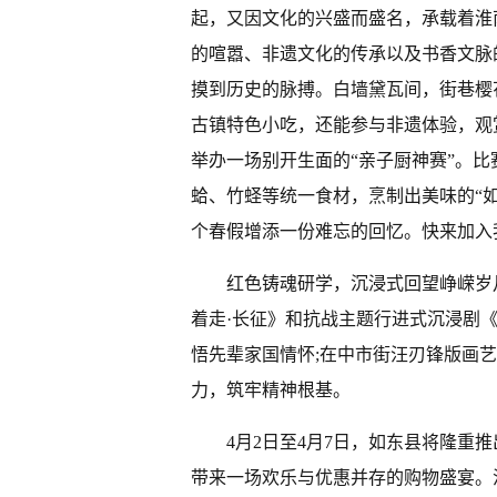
起，又因文化的兴盛而盛名，承载着淮
的喧嚣、非遗文化的传承以及书香文脉
摸到历史的脉搏。白墙黛瓦间，街巷樱
古镇特色小吃，还能参与非遗体验，观
举办一场别开生面的“亲子厨神赛”。
蛤、竹蛏等统一食材，烹制出美味的“如
个春假增添一份难忘的回忆。快来加入
红色铸魂研学，沉浸式回望峥嵘岁
着走·长征》和抗战主题行进式沉浸剧
悟先辈家国情怀;在中市街汪刃锋版画
力，筑牢精神根基。
4月2日至4月7日，如东县将隆重
带来一场欢乐与优惠并存的购物盛宴。