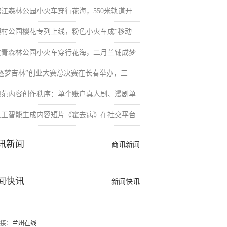
滨江森林公园小火车穿行花海，550米轨道开
顾村公园樱花专列上线，粉色小火车成“移动
共青森林公园小火车穿行花海，二月兰铺成梦
“逐梦吉林”创业大赛总决赛在长春举办，三
规范内容创作秩序：单个账户真人剧、漫剧单
人工智能生成内容短片《霍去病》在社交平台
讯新闻
商讯新闻
闻快讯
新闻快讯
接：
兰州在线