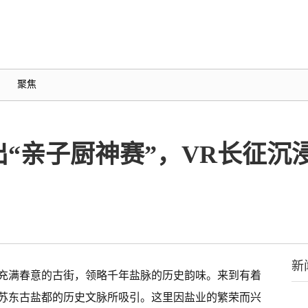
聚焦
“亲子厨神赛”，VR长征沉
新
充满春意的古街，领略千年盐脉的历史韵味。来到有着
苏东古盐都的历史文脉所吸引。这里因盐业的繁荣而兴