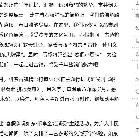
南盐场的千年记忆，汇聚了运河商旅的繁华、市井烟火
的深厚底蕴。 走在青石板铺就的街道上，我们仿佛能触
花点缀，春日雅韵尽显。在这里，我们不仅可以品尝到
赏民俗展演，感受浓厚的文化氛围。 春假期间，古镇将
比赛现场设有露天灶台，家长与孩子将共同合作，使用文
东头牌菜”。届时，现场将评选出“春假小厨神”，为这
我们，一起走进古镇，感受千年盐韵的魅力吧!
月。栟茶古镇精心打造VR长征主题行进式沉浸剧《跟
《跟着走·抗战英雄》，带领学子重温革命峥嵘岁月，感
艺术馆，以廉洁、红色为主题进行版画创作，锻炼动手能
推出“春假嗨玩如东·乐享全城消费”主题活动，为广大市民
活动期间，除了安排了丰富多彩的文旅研学体验，如东