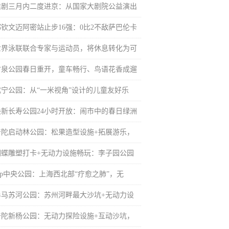
淮剧三月内二度进京：从国家大剧院公益演出
郑钦文迈阿密站止步16强：0比2不敌萨巴伦卡
世界泳联联合专家与运动员，将休息转化为可
甘泉公园春日重开，童车畅行、鸟语花香成遛
武宁公园：从“一米视角”设计的儿童友好乐
焕新长寿公园24小时开放：闹市中的春日绿洲
普陀启动林公园：松果造型设施+拓展游乐，
蝴蝶雕塑打卡+无动力设施畅玩：李子园公园
top中央公园：上海西北部“疗愈之肺”，无
半马苏河公园：苏州河畔最大沙坑+无动力设
普陀新杨公园：无动力探险设施+互动沙坑，