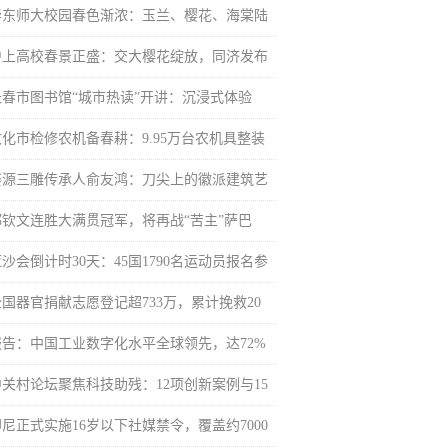
华东师大校园春色渐浓：玉兰、樱花、海棠陆
沪上高校春景正盛：交大樱花绽放，同济发布
长春市图书馆“城市热读”开讲：沉浸式体验
敦化市检修农机备春耕：9.95万台农机具整装
婺源三雕传承人俞友鸿：刀尖上的徽派建筑艺
郑钦文连胜大满贯冠军，将再战“苦主”萨巴
沙会倒计时30天：45国1790名运动员报名参
全国器官捐献志愿登记超733万，累计挽救20
报告：中国工业数字化水平全球领先，达72%
中关村论坛聚焦科技助残：12项创新案例与15
印尼正式实施16岁以下社媒禁令，覆盖约7000