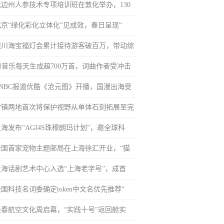
延边州人参技术专项培训班在敦化举办，130
北京“绿化彩化立体化”见成效，春日呈现“
银川海宝福灯会累计接待游客破百万，带动综
AI音乐每天生成超700万首，词曲作者受冲击
CNBC报道优酷《沧元图》开播，国漫出海受
宁镇两地首次将保护视野从单体石刻拓展至完
海发布“AGI4S珠穆朗玛计划”，邀全球科
全国首家宠物主题邮局在上海徐汇开业，“猫
上海话剧艺术中心入选“上海老字号”，成首
国科技名词委确定token中文名优先推荐“
长春航空文化周启幕，“实践十号”返回舱实