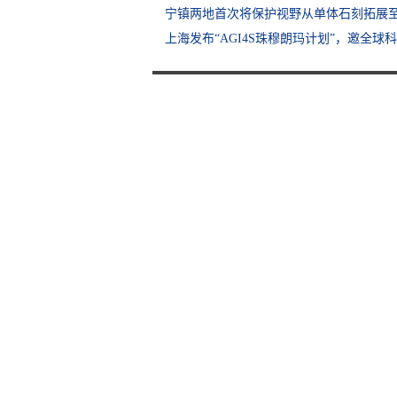
宁镇两地首次将保护视野从单体石刻拓展
上海发布“AGI4S珠穆朗玛计划”，邀全球