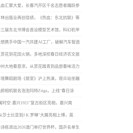
热血汇聚大爱，长春汽开区千名志愿者踊跃参
吉林出版业再创佳绩，《热血：东北抗联》等
第三届东北书博会首设模型艺术馆，科幻机甲
联想携手中国一汽共建AI工厂，破解汽车智造
从赏花到花田火锅，多地深挖春日经济农文旅
神州大地春意浓，从赏花踏青到品尝春味活力
环境舞蹈剧场《居室》沪上热演，观众站坐蹦
颜相机联名泡泡玛特Zsiga，上线“春日涂
翼时空·嘉兴1921”复古街区亮相，嘉兴南
从莎士比亚到J.K.罗琳”大展亮相上博，英
林诗栋退出2026澳门单打世界杯，国乒名单生