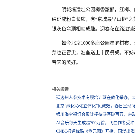
明城墙遗址公园梅香馥郁，红梅、
绵延成粉白长廊，有“京城最早山桃”
银灰色穹顶相映成趣。迎春花在路边铺
如今北京1000多座公园星罗棋布
芽也正冒尖，准备送上市民餐桌。不妨
春天的美好。
相关阅读
延边州人参技术专项培训班在敦化举办，1
北京“绿化彩化立体化”见成效，春日呈现“
银川海宝福灯会累计接待游客破百万，带动
AI音乐每天生成超700万首，词曲作者受
CNBC报道优酷《沧元图》开播，国漫出