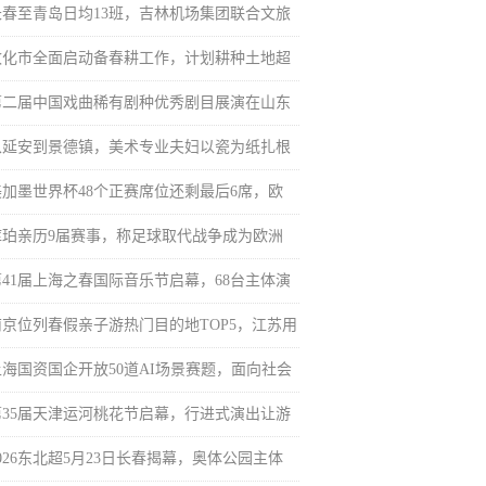
长春至青岛日均13班，吉林机场集团联合文旅
敦化市全面启动备春耕工作，计划耕种土地超
第二届中国戏曲稀有剧种优秀剧目展演在山东
从延安到景德镇，美术专业夫妇以瓷为纸扎根
美加墨世界杯48个正赛席位还剩最后6席，欧
库珀亲历9届赛事，称足球取代战争成为欧洲
第41届上海之春国际音乐节启幕，68台主体演
南京位列春假亲子游热门目的地TOP5，江苏用
上海国资国企开放50道AI场景赛题，面向社会
第35届天津运河桃花节启幕，行进式演出让游
026东北超5月23日长春揭幕，奥体公园主体