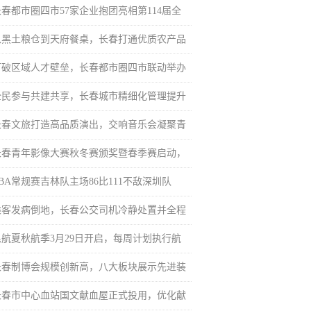
长春都市圈四市57家企业抱团亮相第114届全
从黑土粮仓到天府餐桌，长春打通优质农产品
打破区域人才壁垒，长春都市圈四市联动举办
全民参与共建共享，长春城市精细化管理提升
长春文旅打造高品质演出，交响音乐会凝聚青
长春青年影像大赛秋冬赛颁奖暨春季赛启动，
BA常规赛吉林队主场86比111不敌深圳队
乘客发病倒地，长春公交司机冷静处置并全程
民航夏秋航季3月29日开启，每周计划执行航
长春制博会规模创新高，八大板块展示先进装
长春市中心血站国文献血屋正式投用，优化献