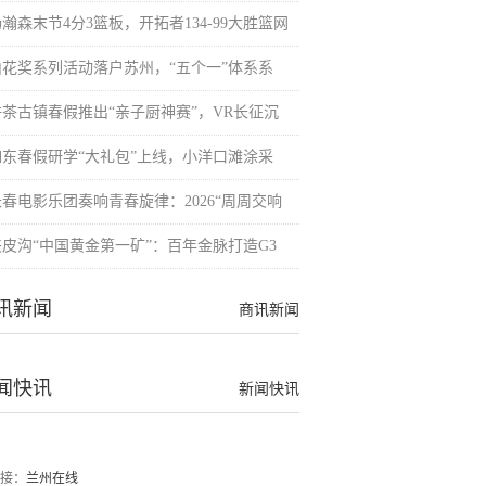
瀚森末节4分3篮板，开拓者134-99大胜篮网
山花奖系列活动落户苏州，“五个一”体系系
栟茶古镇春假推出“亲子厨神赛”，VR长征沉
如东春假研学“大礼包”上线，小洋口滩涂采
长春电影乐团奏响青春旋律：2026“周周交响
夹皮沟“中国黄金第一矿”：百年金脉打造G3
讯新闻
商讯新闻
闻快讯
新闻快讯
接：
兰州在线