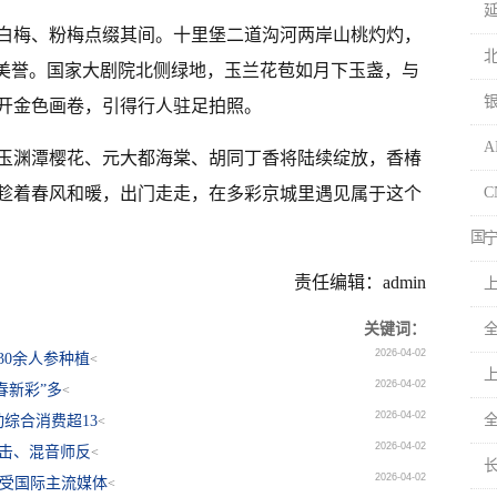
白梅、粉梅点缀其间。十里堡二道沟河两岸山桃灼灼，
之美誉。国家大剧院北侧绿地，玉兰花苞如月下玉盏，与
开金色画卷，引得行人驻足拍照。
，玉渊潭樱花、元大都海棠、胡同丁香将陆续绽放，香椿
趁着春风和暖，出门走走，在多彩京城里遇见属于这个
国
责任编辑：admin
上
关键词：
2026-04-02
30余人参种植
<
2026-04-02
春新彩”多
<
2026-04-02
全
综合消费超13
<
2026-04-02
冲击、混音师反
<
2026-04-02
海受国际主流媒体
<