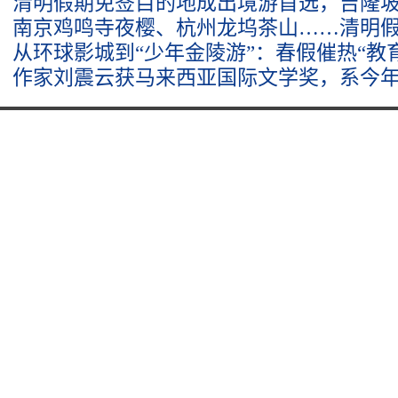
清明假期免签目的地成出境游首选，吉隆
南京鸡鸣寺夜樱、杭州龙坞茶山……清明
从环球影城到“少年金陵游”：春假催热“教育
作家刘震云获马来西亚国际文学奖，系今