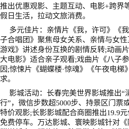
推出优惠观影、主题互动、电影+跨界
假日生活，拉动文旅消费。
多元佳片：亲情片《我，许可》《我
子合唱团》聚焦母女关系、亲情与女性
游戏》讲述身份互换的剧情反转;动画
大电影》适合亲子观看;戏曲片《八子
因;惊悚片《蝴蝶楼·惊魂》《午夜电梯
求。
影城活动：长春完美世界影城推出“
行”，微信步数超5000步、持景区门票或
特价观影;长影影城配合商圈推出19.9
免费停车。万达影城、寰映影城针对《