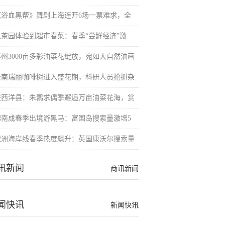
《浴血黑帮》舞剧上海连开6场一票难求，全
从茶园体验到超市春菜：春季“尝鲜经济”激
泰州3000亩多彩油菜花绽放，宛如大自然油画
云南瑞丽咖啡树进入盛花期，科研人员抢抓杂
陕西洋县：朱鹮求偶季邂逅万亩油菜花海，赏
越南成春季出境游黑马：富国岛搜索量激增5
欧洲海岸线春季热度飙升：英国康沃尔搜索量
讯新闻
商讯新闻
闻快讯
新闻快讯