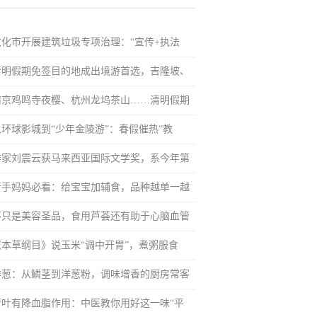
敦化市开展建筑垃圾专项治理：“宣传+执法
清明假期免签目的地成出境游首选，吉隆坡、
南京鸡鸣寺夜樱、杭州龙坞茶山……清明假期
从环球影城到“少年金陵游”：春假催热“教
作家刘震云获马来西亚国际文学奖，系今年第
新手妈妈必看：给宝宝加辅食，品种越单一越
不只是美容圣品，食用芦荟还有助于心脑血管
《本草纲目》说玉米“调中开胃”，煮粥服食
洋葱：从鳞茎到洋葱粉，调味增香的厨房常客
荷叶有降血脂作用：中医教你用好这一味“平