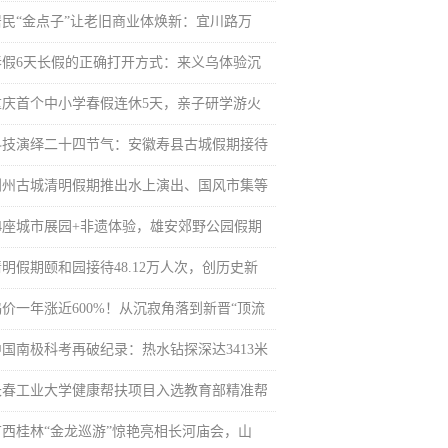
居民“金点子”让老旧商业体焕新：宜川路万
春假6天长假的正确打开方式：来义乌体验沉
重庆首个中小学春假连休5天，亲子研学游火
科技演绎二十四节气：安徽寿县古城假期接待
荆州古城清明假期推出水上演出、国风市集等
14座城市展园+非遗体验，雄安郊野公园假期
清明假期颐和园接待48.12万人次，创历史新
钨价一年涨近600%！从沉寂角落到新晋“顶流
中国南极科考再破纪录：热水钻探深达3413米
长春工业大学健康帮扶项目入选教育部精准帮
广西桂林“金龙巡游”惊艳亮相长河庙会，山