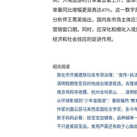
间，入境旅游的订单量显著上升，整体
单量同比增幅更是高达45%，这一数
分析师王菁英指出，国内各市场主体应
营销窗口期。同时，应深化和细化入境
经济和社会效应的促进作用。
相关阅读
敦化市开展建筑垃圾专项治理：“宣传+执
清明假期免签目的地成出境游首选，吉隆
南京鸡鸣寺夜樱、杭州龙坞茶山……清明
从环球影城到“少年金陵游”：春假催热“教
作家刘震云获马来西亚国际文学奖，系今
新手妈妈必看：给宝宝加辅食，品种越单
不只是美容圣品，食用芦荟还有助于心脑