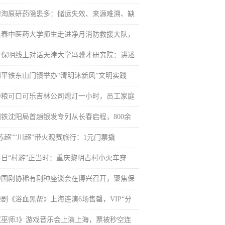
海淘原研药隐患多：储运失效、来源难溯、缺
长春中医药大学师生走进净月消防救援大队，
曹保明线上对话天津大学冯骥才研究院：讲述
四平铁东山门镇举办“清明沐新风”文明实践
中粮可口可乐吉林公司熄灯一小时，员工家庭
国铁沈阳局首趟银发专列从长春启程，800余
“苏超”“川超”带火观赛旅行：1元门票撬
春日“村游”正当时：重庆黎明古村小火车穿
中国剧协稀有剧种座谈会在博兴召开，聚焦保
舞剧《浴血黑帮》上海连演6场售罄，VIP“分
《巫师3》游戏音乐会上演上海，票被秒空连