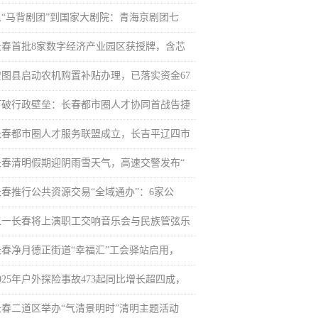
从“马背剧团”到国家大剧院：青海京剧团七
长春首批8家数字经济产业园区获授牌，含芯
安图县启动农机购置补贴办理，已落实资金67
打破行政壁垒：长春都市圈人才协同首战告捷
长春都市圈人才服务联盟成立，长吉平辽四市
长春清明假期迎阴雨雪天气，高速交警发布“
长春推行公共资源交易“全域通办”：6家公
五一长春将上演职工交响音乐会与民族管弦乐
长春净月德正街道“幸福汇”工会驿站启用，
025年户外探险事故473起同比增长超四成，
长春二道区举办“气清景明时”清明主题活动