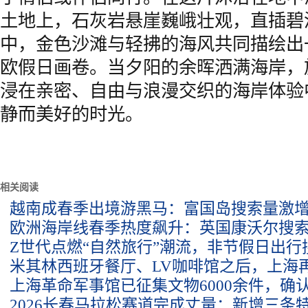
土地上，石灰岩悬崖巍峨壮观，直插碧
中，金色沙滩与轻拂的海风共同描绘出
欧假日画卷。当夕阳的余晖洒满海岸，
浸在亲密、自由与浪漫交织的海岸体验
静而美好的时光。
相关阅读
越南成春季出境游黑马：富国岛搜索量激增
欧洲海岸线春季热度飙升：英国康沃尔搜索
Z世代点燃“自然旅行”潮流，非节假日出行
米其林西班牙餐厅、LV咖啡馆之后，上海
上海革命军事馆已征集文物6000余件，确
2026长春马拉松赛道完成丈量：新增三条