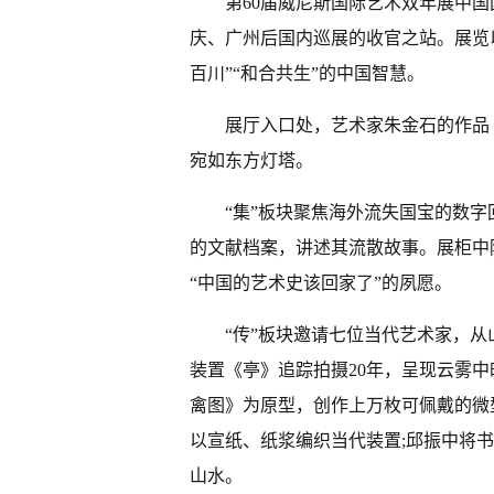
第60届威尼斯国际艺术双年展中
庆、广州后国内巡展的收官之站。展览以
百川”“和合共生”的中国智慧。
展厅入口处，艺术家朱金石的作品
宛如东方灯塔。
“集”板块聚焦海外流失国宝的数字
的文献档案，讲述其流散故事。展柜中
“中国的艺术史该回家了”的夙愿。
“传”板块邀请七位当代艺术家，
装置《亭》追踪拍摄20年，呈现云雾
禽图》为原型，创作上万枚可佩戴的微
以宣纸、纸浆编织当代装置;邱振中将书
山水。