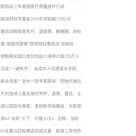
国家启动三年基层医疗质量提升行动
家自然科学基金2025年资助超370亿元
长春启动税收宣传月：送政策、解难题、树标
长春“我是传薪者”短视频征集启动 全龄段
清明假期全国口岸日均出入境预计超230万人
防沉迷“一键失守”：未成年人可用家长手机
麻醉会变笨？浙大一院专家辟谣：药物代谢后
意大利连续三届无缘世界杯，波黑、捷克、土
南湖公园四月黄昏：老树新芽染暖金，光影摇
开源AI“龙虾”火了：可接入QQ、企微，当助
2026长春马拉松赛道完成丈量：新增三条特色