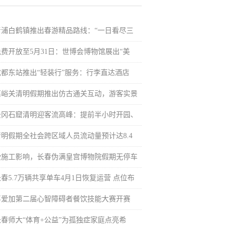
青浦白鹤镇推出春游精品路线：“一日看尽三
免费开放至5月31日：世博会博物馆展出“美
成都东站推出“轻装行”服务：行李直达酒店
嘉峪关清明假期推出仿古通关互动，游客实景
云冈石窟清明迎客流高峰：提前半小时开园、
清明假期全社会跨区域人员流动量预计达8.4
受施工影响，长春伪满皇宫博物院假期无停车
春5.7万辆共享单车4月1日恢复运营 点位布
喜爱加第二届心智障碍者餐饮技能大赛开赛
长春师大“体育+公益”为孤独症家庭点亮希