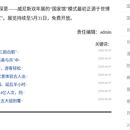
深意——威尼斯双年展的“国家馆”模式最初正源于世博
”。展览持续至5月31日，免费开放。
国
责任编辑：admin
关键词：
2026-04-07
三韵白鹤”
<
2026-04-07
美美与共”中
<
2026-04-07
店，游客轻松
<
2026-04-07
实景体验古人出
<
2026-04-07
园、延后半小时
<
2026-04-07
4亿人次，同
<
2026-04-06
设五大组别覆
<