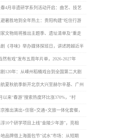
长春4月非遗研学系列活动开启：曲艺、技艺
从避暑胜地到全年热土：贵阳构建“吃住行游
国家文物局将推出主题季、遗址清单及“重走
话剧《寻味》举办媒体探班日，讲述跨越近半
当然有戏”发布五周年片单，2026-2027年
越剧120年：从嵊州稻桶戏台到全国第二大剧
南航夏秋航季新开北京大兴至赫尔辛基、广州
月以来“春游”搜索热度环比涨370%，“村
南京推出演出+住宿+交通+文旅一体化套餐，
高淳10个研学项目上线“金陵少年游”，亮相
外地品牌借上海面包节“试水”市场：从短期