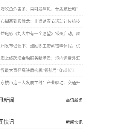
空腹吃鱼危害多：易引发痛风、骨质疏松和“
从布糊画到板凳龙：非遗馆春节活动让传统技
公益电影《刘大中有一个愿望》常州启动，聚
亳州发布倡议书：鼓励职工带薪错峰休假，优
上海上线跨境金融服务新场景：境内运费外汇
世界最大直径高铁盾构机“领航号”穿越长江
浦东楼市迎三大发展主线：产业驱动、交通升
讯新闻
商讯新闻
闻快讯
新闻快讯