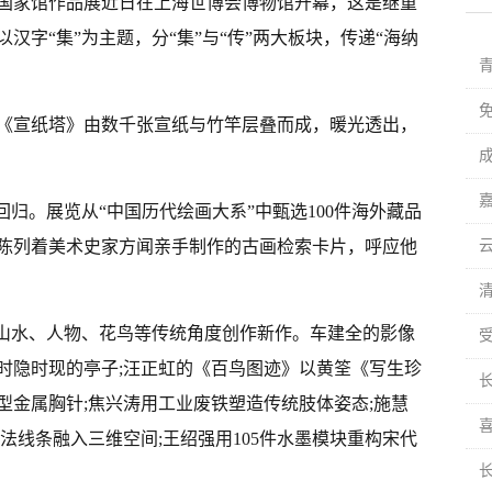
国国家馆作品展近日在上海世博会博物馆开幕，这是继重
汉字“集”为主题，分“集”与“传”两大板块，传递“海纳
《宣纸塔》由数千张宣纸与竹竿层叠而成，暖光透出，
回归。展览从“中国历代绘画大系”中甄选100件海外藏品
陈列着美术史家方闻亲手制作的古画检索卡片，呼应他
从山水、人物、花鸟等传统角度创作新作。车建全的影像
中时隐时现的亭子;汪正虹的《百鸟图迹》以黄筌《写生珍
长
型金属胸针;焦兴涛用工业废铁塑造传统肢体姿态;施慧
法线条融入三维空间;王绍强用105件水墨模块重构宋代