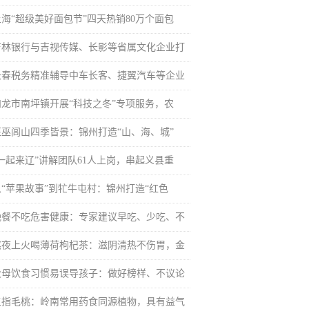
上海“超级美好面包节”四天热销80万个面包
吉林银行与吉视传媒、长影等省属文化企业打
长春税务精准辅导中车长客、捷翼汽车等企业
和龙市南坪镇开展“科技之冬”专项服务，农
医巫闾山四季皆景：锦州打造“山、海、城”
“一起来辽”讲解团队61人上岗，串起义县重
从“苹果故事”到牤牛屯村：锦州打造“红色
晚餐不吃危害健康：专家建议早吃、少吃、不
熬夜上火喝薄荷枸杞茶：滋阴清热不伤胃，金
父母饮食习惯易误导孩子：做好榜样、不议论
五指毛桃：岭南常用药食同源植物，具有益气