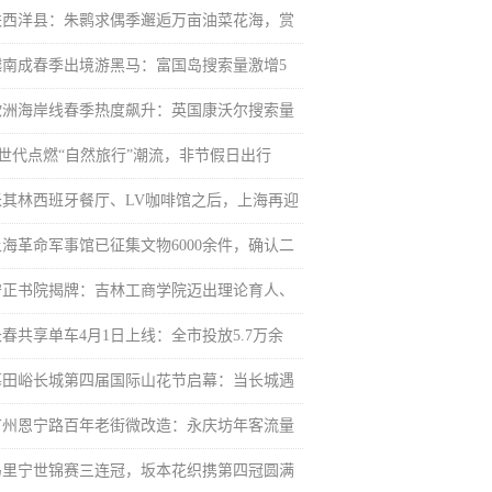
陕西洋县：朱鹮求偶季邂逅万亩油菜花海，赏
越南成春季出境游黑马：富国岛搜索量激增5
欧洲海岸线春季热度飙升：英国康沃尔搜索量
Z世代点燃“自然旅行”潮流，非节假日出行
米其林西班牙餐厅、LV咖啡馆之后，上海再迎
上海革命军事馆已征集文物6000余件，确认二
守正书院揭牌：吉林工商学院迈出理论育人、
长春共享单车4月1日上线：全市投放5.7万余
慕田峪长城第四届国际山花节启幕：当长城遇
广州恩宁路百年老街微改造：永庆坊年客流量
马里宁世锦赛三连冠，坂本花织携第四冠圆满