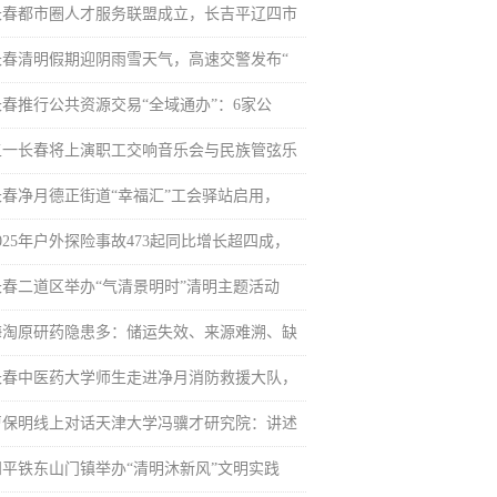
长春都市圈人才服务联盟成立，长吉平辽四市
长春清明假期迎阴雨雪天气，高速交警发布“
长春推行公共资源交易“全域通办”：6家公
五一长春将上演职工交响音乐会与民族管弦乐
长春净月德正街道“幸福汇”工会驿站启用，
025年户外探险事故473起同比增长超四成，
长春二道区举办“气清景明时”清明主题活动
海淘原研药隐患多：储运失效、来源难溯、缺
长春中医药大学师生走进净月消防救援大队，
曹保明线上对话天津大学冯骥才研究院：讲述
四平铁东山门镇举办“清明沐新风”文明实践