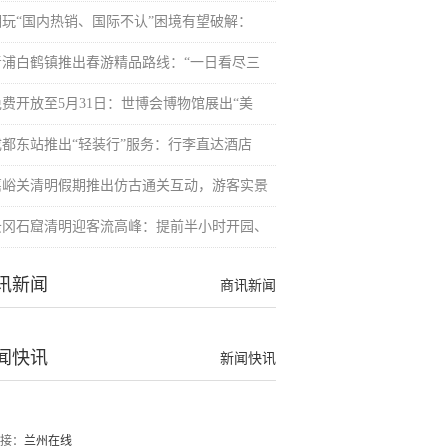
潮玩“国内热销、国际不认”困境有望破解：
青浦白鹤镇推出春游精品路线：“一日看尽三
免费开放至5月31日：世博会博物馆展出“美
成都东站推出“轻装行”服务：行李直达酒店
嘉峪关清明假期推出仿古通关互动，游客实景
云冈石窟清明迎客流高峰：提前半小时开园、
讯新闻
商讯新闻
闻快讯
新闻快讯
接：
兰州在线