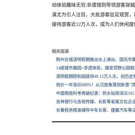
动体验趣味无穷;非遗馆则带领游客穿
演尤为引人注目，大批游客驻足观赏，
接待游客近12万人次，成为人们休闲
相关阅读
荆州古城清明假期推出水上演出、国风市
14座城市展园+非遗体验，雄安郊野公园
清明假期颐和园接待48.12万人次，创历史
钨价一年涨近600%！从沉寂角落到新晋“顶
中国南极科考再破纪录：热水钻探深达341
吉林银行与吉视传媒、长影等省属文化企业
长春税务精准辅导中车长客、捷翼汽车等