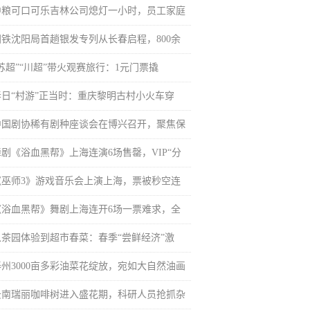
中粮可口可乐吉林公司熄灯一小时，员工家庭
国铁沈阳局首趟银发专列从长春启程，800余
“苏超”“川超”带火观赛旅行：1元门票撬
春日“村游”正当时：重庆黎明古村小火车穿
中国剧协稀有剧种座谈会在博兴召开，聚焦保
舞剧《浴血黑帮》上海连演6场售罄，VIP“分
《巫师3》游戏音乐会上演上海，票被秒空连
《浴血黑帮》舞剧上海连开6场一票难求，全
从茶园体验到超市春菜：春季“尝鲜经济”激
泰州3000亩多彩油菜花绽放，宛如大自然油画
云南瑞丽咖啡树进入盛花期，科研人员抢抓杂