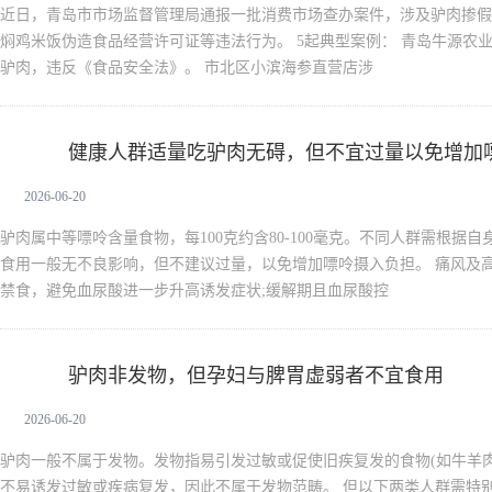
近日，青岛市市场监督管理局通报一批消费市场查办案件，涉及驴肉掺假
焖鸡米饭伪造食品经营许可证等违法行为。 5起典型案例： 青岛牛源农
驴肉，违反《食品安全法》。 市北区小滨海参直营店涉
健康人群适量吃驴肉无碍，但不宜过量以免增加
驴肉
2026-06-20
驴肉属中等嘌呤含量食物，每100克约含80-100毫克。不同人群需根据
食用一般无不良影响，但不建议过量，以免增加嘌呤摄入负担。 痛风及
禁食，避免血尿酸进一步升高诱发症状;缓解期且血尿酸控
驴肉非发物，但孕妇与脾胃虚弱者不宜食用
驴肉
2026-06-20
驴肉一般不属于发物。发物指易引发过敏或促使旧疾复发的食物(如牛羊
不易诱发过敏或疾病复发，因此不属于发物范畴。 但以下两类人群需特