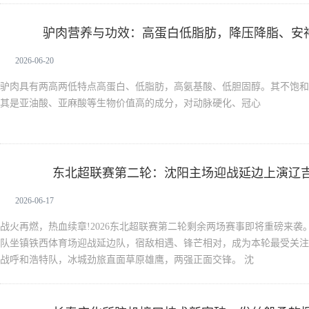
驴肉营养与功效：高蛋白低脂肪，降压降脂、安
驴肉
2026-06-20
驴肉具有两高两低特点高蛋白、低脂肪，高氨基酸、低胆固醇。其不饱和
其是亚油酸、亚麻酸等生物价值高的成分，对动脉硬化、冠心
东北超联赛第二轮：沈阳主场迎战延边上演辽
新生活
2026-06-17
战火再燃，热血续章!2026东北超联赛第二轮剩余两场赛事即将重磅来
队坐镇铁西体育场迎战延边队，宿敌相遇、锋芒相对，成为本轮最受关注
战呼和浩特队，冰城劲旅直面草原雄鹰，两强正面交锋。 沈