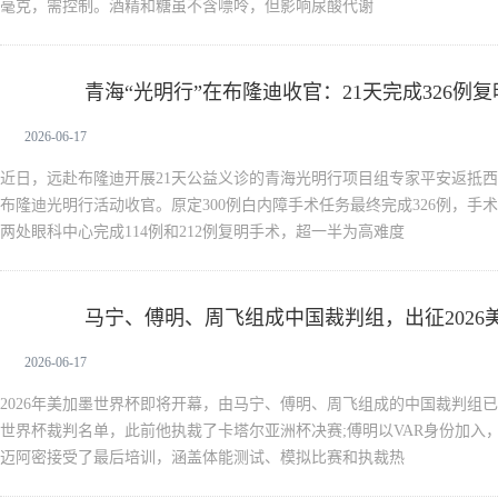
毫克，需控制。酒精和糖虽不含嘌呤，但影响尿酸代谢
青海“光明行”在布隆迪收官：21天完成326例复
新生活
2026-06-17
近日，远赴布隆迪开展21天公益义诊的青海光明行项目组专家平安返抵西宁
布隆迪光明行活动收官。原定300例白内障手术任务最终完成326例，手术
两处眼科中心完成114例和212例复明手术，超一半为高难度
马宁、傅明、周飞组成中国裁判组，出征2026
新生活
2026-06-17
2026年美加墨世界杯即将开幕，由马宁、傅明、周飞组成的中国裁判组
世界杯裁判名单，此前他执裁了卡塔尔亚洲杯决赛;傅明以VAR身份加入
迈阿密接受了最后培训，涵盖体能测试、模拟比赛和执裁热