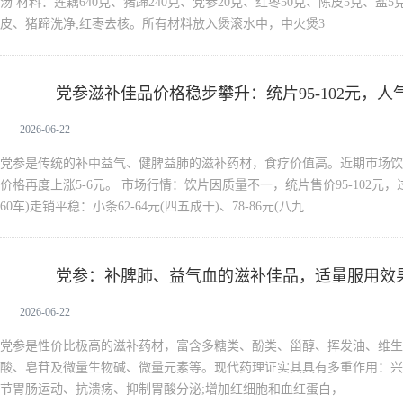
汤 材料：莲藕640克、猪蹄240克、党参20克、红枣50克、陈皮5克、盐
皮、猪蹄洗净;红枣去核。所有材料放入煲滚水中，中火煲3
党参滋补佳品价格稳步攀升：统片95-102元，
党参
2026-06-22
党参是传统的补中益气、健脾益肺的滋补药材，食疗价值高。近期市场饮
价格再度上涨5-6元。 市场行情：饮片因质量不一，统片售价95-102元，过0
60车)走销平稳：小条62-64元(四五成干)、78-86元(八九
党参：补脾肺、益气血的滋补佳品，适量服用效
党参
2026-06-22
党参是性价比极高的滋补药材，富含多糖类、酚类、甾醇、挥发油、维生素
酸、皂苷及微量生物碱、微量元素等。现代药理证实其具有多重作用：兴
节胃肠运动、抗溃疡、抑制胃酸分泌;增加红细胞和血红蛋白，