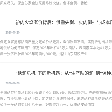
风味尽失。保定苏家金饼采用炸制火烧，色泽金黄、香脆
驴肉火烧涨价背后：供需失衡、皮肉倒挂与成本
驴肉
2026-06-20
保定食客抱怨驴肉产量充足却价格走高，看似账算不清，实则折射出从养
地供给为何不够用？ 保定2025年出栏4.5万头肉驴，表面覆盖本地4.1
皮一张优质驴皮2025年可卖约2000元，运往山东阿胶产业
“缺驴危机”下的新机遇：从“生产队的驴”到“保种
驴肉
2026-06-20
全国驴存栏量从1100万头跌至不足150万头，降幅超80%。养驴周期长(
慢，农业机械化让驴下岗，加之缺乏系统性保种，地方品种濒危这是驴稀
如今一斤驴肉卖到七八十元，好部位超百元，优质驴皮价值数