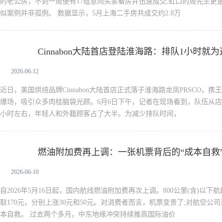
的老公房，不到一周便有17组意向买家看房并迅速成交;虹口的周先生更
似案例并非孤例。 数据显示，5月上海二手房共成交约2.8万
Cinnabon大陆首店登陆淮海路：排队1小时就
新生活
2026-06-12
近日，美国烘焙品牌Cinnabon大陆首店正式落子淮海路龙凤PRSCO，
爆场，吸引众多肉桂脑袋光顾。6月6日下午，记者在现场看到，队伍从店
小时左右，年轻人和外籍顾客占了大半。为减少排队时间，
燃油附加费再上调：一张机票背后的“成本自救
新生活
2026-06-10
自2026年5月16日起，国内航线燃油附加费再次上调。800公里(含)以下航
取170元，分别上涨30元和50元。对消费者而言，机票变贵了;对航空
本自救。 过去两个多月，中东地缘冲突持续推高国际油价