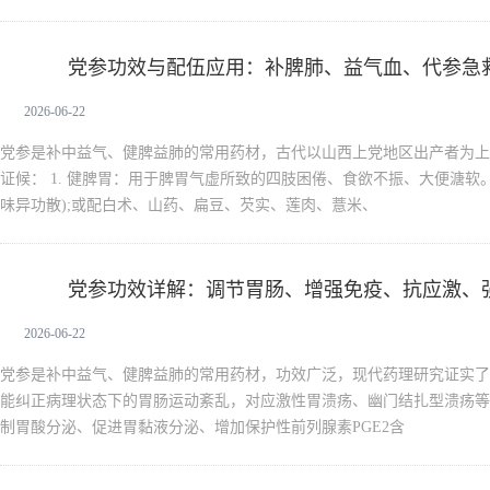
党参功效与配伍应用：补脾肺、益气血、代参急
党参
2026-06-22
党参是补中益气、健脾益肺的常用药材，古代以山西上党地区出产者为上
证候： 1. 健脾胃：用于脾胃气虚所致的四肢困倦、食欲不振、大便溏软
味异功散);或配白术、山药、扁豆、芡实、莲肉、薏米、
党参功效详解：调节胃肠、增强免疫、抗应激、
党参
2026-06-22
党参是补中益气、健脾益肺的常用药材，功效广泛，现代药理研究证实了
能纠正病理状态下的胃肠运动紊乱，对应激性胃溃疡、幽门结扎型溃疡等
制胃酸分泌、促进胃黏液分泌、增加保护性前列腺素PGE2含