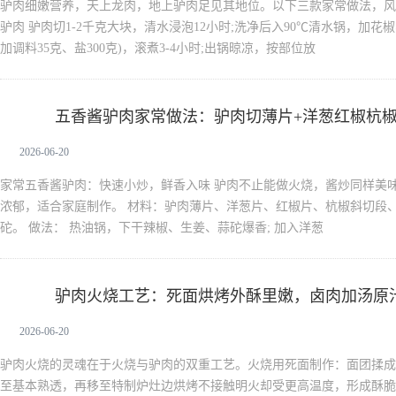
驴肉细嫩营养，天上龙肉，地上驴肉足见其地位。以下三款家常做法，风
驴肉 驴肉切1-2千克大块，清水浸泡12小时;洗净后入90℃清水锅，加花
加调料35克、盐300克)，滚煮3-4小时;出锅晾凉，按部位放
五香酱驴肉家常做法：驴肉切薄片+洋葱红椒杭
驴肉
2026-06-20
家常五香酱驴肉：快速小炒，鲜香入味 驴肉不止能做火烧，酱炒同样美
浓郁，适合家庭制作。 材料：驴肉薄片、洋葱片、红椒片、杭椒斜切段
砣。 做法： 热油锅，下干辣椒、生姜、蒜砣爆香; 加入洋葱
驴肉火烧工艺：死面烘烤外酥里嫩，卤肉加汤原
驴肉
2026-06-20
驴肉火烧的灵魂在于火烧与驴肉的双重工艺。火烧用死面制作：面团揉成
至基本熟透，再移至特制炉灶边烘烤不接触明火却受更高温度，形成酥脆