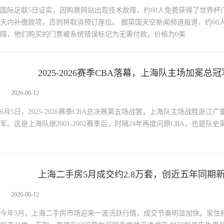
国际足联5日证实，因购票网站出现技术故障，约60人免费获得了世界杯
天内补缴款项，否则将取消预订座位。 据英国天空新闻频道报道，约60
障，他们购买的门票被系统错误标记为无需付款，价格为0美
2025-2026赛季CBA落幕，上海队主场加冕总冠
新生活
2026-06-12
6月5日，2025-2026赛季CBA总决赛第五场战罢，上海队主场战胜浙江
军。这是上海队继2001-2002赛季后，时隔24年再度问鼎CBA，也是队
上海二手房5月成交约2.8万套，创近五年同期
新生活
2026-06-12
今年5月，上海二手房市场迎来一波活跃行情，成交节奏明显加快。家住杨