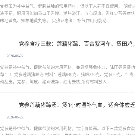
党参虽为补中益气、健脾益肺的常用药材，但以下人群不宜使用： 阴虚
液不足，服用可能加重口干舌燥、潮热盗汗、五心烦热、舌红少苔等症状
味地黄丸、知柏地黄丸等。 实热证患者：补气作用可能助
党参食疗三款：莲藕猪蹄、百合紫河车、煲田鸡
党参
2026-06-22
党参是补中益气、健脾益肺的常用药材，兼具增强免疫力、降压等保健功
荐： 1. 党参莲藕猪蹄汤 材料：莲藕640克、猪蹄240克、党参20克、红
藕刮皮，党参、陈皮、猪蹄洗净，红枣去核;所有材料放入
党参莲藕猪蹄汤：煲3小时温补气血，适合体虚
党参
2026-06-22
党参是补中益气、健脾益肺的常用药材，食疗价值高。以下三款党参食谱滋