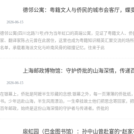
德邻公寓：粤籍文人与侨民的城市会客厅，蝶
新生活
2026-06-15
德邻公寓(四川北路71号)作为当年虹口的高端公寓，见证了粤籍文人、
家、翻译家陈占元曾在此居住，这里也成为粤籍知识精英汇聚交流的场所
名单，承载着海派文化与岭南风骨的碰撞记忆。往来于此
上海邮政博物馆：守护侨批的山海深情，传递
新生活
2026-06-15
在银幕上，侨批是阿嬷半生珍藏的念想;银幕之外，每一页薄薄的侨批纸
书。少年远赴山海，半生风雨漂泊，一生牵挂故土他们把思念寄回家，把
百年邮政，始终是这份山海深情的守护者与传递者。侨批的
扆虹园（巴金图书馆）：孙中山曾赴宴的“赵家
新生活