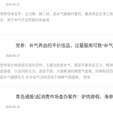
2026-06-22
党参性味甘平，主归脾、肺二经，是补气健脾的要药，兼具养血生津之效，
证：用于中气不足所致的体虚倦
党参：补气养血的平价佳品，过量服用可致“补气
党参
2026-06-22
党参是价格亲民的滋补药材，主要功效是补气，最宜平素倦怠乏力、精神
虚弱者，以及四肢无力、食欲不振、大便稀溏的脾胃气虚者。经典配伍四君
是补气健脾名方;补中益气汤则适用于肺脾气两虚者。 党参
青岛通报5起消费市场查办案件：驴肉掺假、海
驴肉
黑榜
2026-06-20