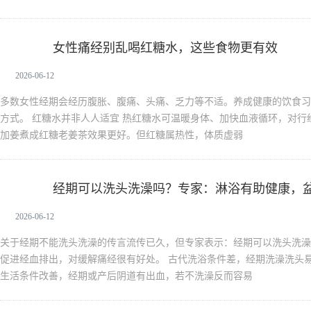
女性痛经别乱喝红糖水，这些食物更有效
新生活
2026-06-12
多数女性经期会经历腹胀、腹痛、头痛、乏力等不适。养成健康的饮食习
方式。 红糖水并非人人适宜 热红糖水可温暖身体、加快血液循环，对
加姜煮成红糖老姜茶效果更好。但红糖属热性，体质虚弱
经期可以洗头洗澡吗？专家：淋浴有助健康，
新生活
2026-06-12
关于经期不能洗头洗澡的传言流传已久，但专家表示：经期可以洗头洗澡
促进经血排出，对缓解痛经很有好处。 古代洗浴条件差，经期洗澡洗头
生活条件改善，经期或产后阴道有出血，若不洗澡反而容易