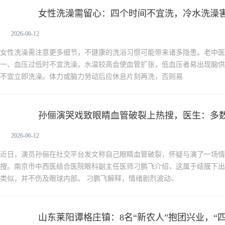
女性洗澡需留心：四个时间不宜洗，冷水洗澡
新生活
2026-06-12
女性洗澡需注意更多细节，不健康的洗浴习惯可能带来诸多隐患。老中医
一、血压过低时不宜洗澡。水温较高会使血管扩张，低血压者易出现脑供
不宜立即洗澡。体力或脑力劳动后应休息片刻再洗，否则易
孙俪演哭戏致眼睛血管破裂上热搜，医生：多
新生活
2026-06-12
近日，演员孙俪在社交平台发文称自己眼睛血管破裂，怀疑与演了一场情
搜。南京市中西医结合医院眼科副主任医师刁鹏飞介绍，这属于结膜下出
类似，并不伤及眼球内部。 刁鹏飞解释，情绪剧烈波动、
山东莱阳谭格庄镇：8名“新农人”抱团兴业，“
新生活