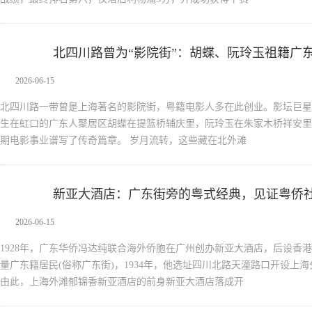
北四川路曾为“影院街”：胡蝶、阮玲玉祖籍广
新生活
2026-06-15
北四川路一带曾是上海著名的影院街，粤籍电影人多在此创业。影坛巨星
生在虹口的广东人聚居区胡蝶在提篮桥辅庆里，阮玲玉在朱家木桥祥安里
期电影事业谱写了传奇篇章。 岁月流转，这些藏在北外滩
新亚大酒店：广东街旁的粤式经典，见证粤侨
新生活
2026-06-15
1928年，广东华侨冯达纯联合海外侨胞在广州创办新亚大酒店，后设香
量广东籍居民(俗称广东街)，1934年，他选址四川北路天潼路口开设上
由此，上海外滩郁锦香新亚酒店的前身新亚大酒店落成开