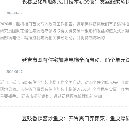
长春应化所脑机接口技术新突破：发丝般柔软
新生活
2026-06-17
2026年，脑机接口首次写入政府工作报告。这项黑科技离我们有多远?
研究员团队在慢性疼痛治疗领域取得关键突破一根形如发丝的植入式水凝
局部场电位，精准监测疼痛相关神经活动，并将抑制疼痛的
延吉市既有住宅加装电梯全面启动：83个单元
新生活
2026-06-17
近日，延吉市既有住宅加装电梯工作全面启动，对83个住宅单元先行开
落地见效。吉林省已将既有住宅加装电梯纳入2026年全省民生实事，作
重要抓手。 延吉市提前谋划，通过初期摸底梳理出符合加
豆豉香辣酱炒鱼皮：开胃爽口养颜菜，鱼皮厚
新生活