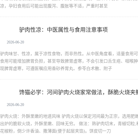
凉，孕妇食用后可能出现腹泻、腹胀等不适，严重时甚至
驴肉性凉：中医属性与食用注意事项
驴肉
2026-06-20
驴肉味甘、性凉，属于凉性食物，而非热性。从中医角度看，适量食用可
食用可能增加脾胃负担，甚至导致脾胃虚寒，不会引发口舌生疮、咽喉肿
现脾胃虚寒，可遵医嘱应用香砂养胃丸、参苓白术散、附子
馋猫必学：河间驴肉火烧家常做法，酥脆火烧夹
驴肉
2026-06-20
驴肉火烧：外酥里嫩的地道风味 驴肉火烧以保定河间最为正宗，选用肥
出炉的脆软火烧，外酥里嫩、回味无穷。 做法：熟驴肉切末，青椒切粒;
花椒粉，倒少许香油、撒薄面(便于起层夹馅)。饼皮切一刀