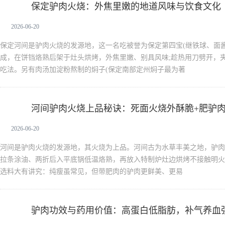
保定驴肉火烧：外焦里嫩的地道风味与饮食文化
驴肉
2026-06-20
保定河间是驴肉火烧的发源地，这一名吃被誉为保定第四宝(继铁球、面
成，在饼铛烙熟后架于灶头烘烤，外焦里嫩、别具风味;趁热用刀劈开，
吃法。另有肉汤加淀粉熬制的焖子(保定南部定州焖子最为著
河间驴肉火烧上品秘诀：死面火烧外酥脆+肥驴肉
驴肉
2026-06-20
河间是驴肉火烧的发源地，其火烧为上品。河间古为水草丰美之地，驴肉
拉条涂油、两折后入平底锅低温烙熟，再放入特制炉灶边烘烤不接触明火
选料大有讲究：纯瘦虽常见，但带肥肉的驴肉更鲜美、更易
驴肉功效与药用价值：高蛋白低脂肪，补气养血
驴肉