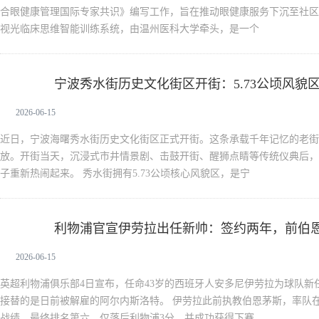
合眼健康管理国际专家共识》编写工作，旨在推动眼健康服务下沉至社区
视光临床思维智能训练系统，由温州医科大学牵头，是一个
宁波秀水街历史文化街区开街：5.73公顷风貌
新生活
2026-06-15
近日，宁波海曙秀水街历史文化街区正式开街。这条承载千年记忆的老街
放。开街当天，沉浸式市井情景剧、击鼓开街、醒狮点睛等传统仪典后，
子重新热闹起来。 秀水街拥有5.73公顷核心风貌区，是宁
利物浦官宣伊劳拉出任新帅：签约两年，前伯
新生活
2026-06-15
英超利物浦俱乐部4日宣布，任命43岁的西班牙人安多尼伊劳拉为球队新
接替的是日前被解雇的阿尔内斯洛特。 伊劳拉此前执教伯恩茅斯，率队在20
战绩，最终排名第六，仅落后利物浦3分，并成功获得下赛