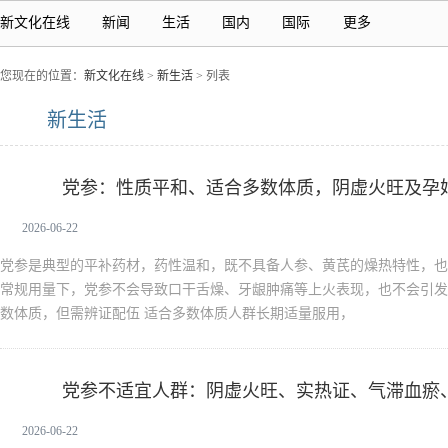
新文化在线
新闻
生活
国内
国际
更多
您现在的位置：
新文化在线
>
新生活
> 列表
新生活
党参：性质平和、适合多数体质，阴虚火旺及孕
党参
2026-06-22
党参是典型的平补药材，药性温和，既不具备人参、黄芪的燥热特性，也
常规用量下，党参不会导致口干舌燥、牙龈肿痛等上火表现，也不会引发
数体质，但需辨证配伍 适合多数体质人群长期适量服用，
党参不适宜人群：阴虚火旺、实热证、气滞血瘀
党参
2026-06-22