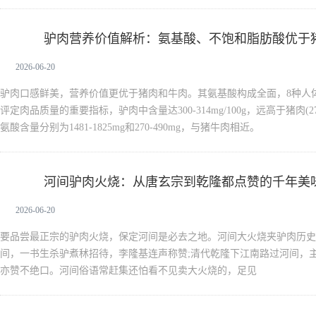
驴肉营养价值解析：氨基酸、不饱和脂肪酸优于
驴肉
2026-06-20
驴肉口感鲜美，营养价值更优于猪肉和牛肉。其氨基酸构成全面，8种人
评定肉品质量的重要指标，驴肉中含量达300-314mg/100g，远高于猪肉(27
氨酸含量分别为1481-1825mg和270-490mg，与猪牛肉相近。
河间驴肉火烧：从唐玄宗到乾隆都点赞的千年美
驴肉
2026-06-20
要品尝最正宗的驴肉火烧，保定河间是必去之地。河间大火烧夹驴肉历史
间，一书生杀驴煮秫招待，李隆基连声称赞;清代乾隆下江南路过河间，
亦赞不绝口。河间俗语常赶集还怕看不见卖大火烧的，足见