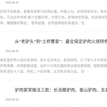
2026-06-20
驴肉不仅鲜美，更兼具营养与药用价值。中医认为，驴肉性味甘凉，有补
效，可治远年劳损;煮汁空腹饮用，疗痔引虫。驴肾味甘性温，有益肾壮
举、腰膝酸软等症。 营养层面，驴肉是典型的高蛋白、低
从“老驴头”到“土桥曹家”：最全保定驴肉火烧特
驴肉
2026-06-20
保定是驴肉火烧的发源地，街头名店林立，各具特色。以下是九大代表性
外焦里嫩、驴肉肥瘦适度，出炉10分钟后撤回保证最佳尝味期，配鲜蔬
列有凉吃十八盘、热吃二十四吊等，北京有多家分店。 好
驴肉家常做法三款：长治腊驴肉、泰山驴肉、五
驴肉
2026-06-20