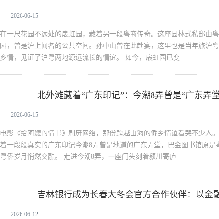
2026-06-15
在一尺花园不远处的扆虹园，藏着另一段粤商传奇。这座园林式私邸由粤
园，曾是沪上闻名的公共空间。孙中山曾在此赴宴，这里也是当年旅沪粤
乡情，见证了沪粤两地源远流长的情谊。 如今，扆虹园已变
北外滩藏着“广东印记”：今潮8弄曾是“广东弄堂
新生活
2026-06-15
电影《给阿嬷的情书》刷屏网络，那份跨越山海的侨乡情谊看哭不少人。
着一段段真实的广东印记今潮8弄曾是地道的广东弄堂，巴金图书馆原是
粤侨岁月悄然交融。 走进今潮8弄，一座门头刻着颍川寄庐
吉林银行成为长春大冬会官方合作伙伴：以金
新生活
2026-06-12