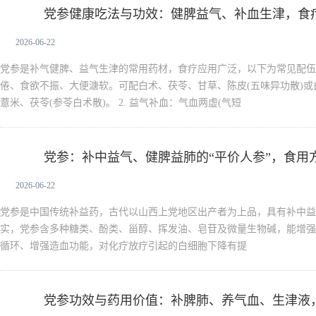
党参健康吃法与功效：健脾益气、补血生津，食
党参
2026-06-22
党参是补气健脾、益气生津的常用药材，食疗应用广泛，以下为常见配伍与
倦、食欲不振、大便溏软。可配白术、茯苓、甘草、陈皮(五味异功散)
薏米、茯苓(参苓白术散)。 2. 益气补血：气血两虚(气短
党参：补中益气、健脾益肺的“平价人参”，食用
党参
2026-06-22
党参是中国传统补益药，古代以山西上党地区出产者为上品，具有补中益
实，党参含多种糖类、酚类、甾醇、挥发油、皂苷及微量生物碱，能增强
循环、增强造血功能，对化疗放疗引起的白细胞下降有提
党参功效与药用价值：补脾肺、养气血、生津液
党参