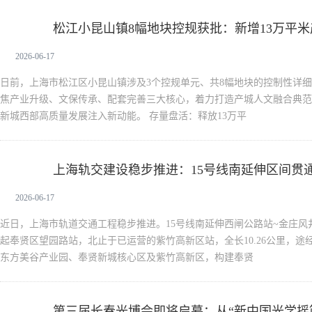
松江小昆山镇8幅地块控规获批：新增13万平
新生活
2026-06-17
日前，上海市松江区小昆山镇涉及3个控规单元、共8幅地块的控制性详
焦产业升级、文保传承、配套完善三大核心，着力打造产城人文融合典范
新城西部高质量发展注入新动能。 存量盘活：释放13万平
上海轨交建设稳步推进：15号线南延伸区间贯通
新生活
2026-06-17
近日，上海市轨道交通工程稳步推进。15号线南延伸西闸公路站~金庄
起奉贤区望园路站，北止于已运营的紫竹高新区站，全长10.26公里，
东方美谷产业园、奉贤新城核心区及紫竹高新区，构建奉贤
第三届长春光博会即将启幕：从“新中国光学摇
新生活