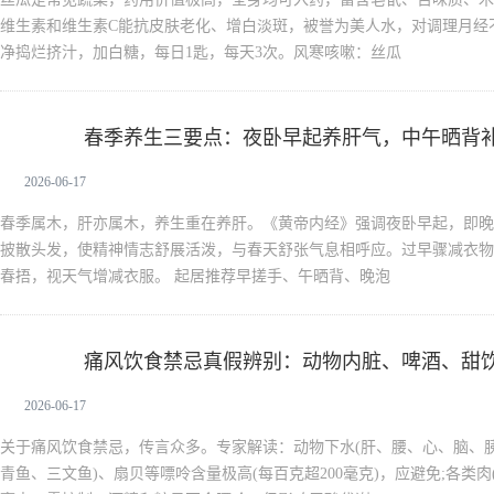
维生素和维生素C能抗皮肤老化、增白淡斑，被誉为美人水，对调理月经
净捣烂挤汁，加白糖，每日1匙，每天3次。风寒咳嗽：丝瓜
春季养生三要点：夜卧早起养肝气，中午晒背
新生活
2026-06-17
春季属木，肝亦属木，养生重在养肝。《黄帝内经》强调夜卧早起，即晚
披散头发，使精神情志舒展活泼，与春天舒张气息相呼应。过早骤减衣物
春捂，视天气增减衣服。 起居推荐早搓手、午晒背、晚泡
痛风饮食禁忌真假辨别：动物内脏、啤酒、甜
新生活
2026-06-17
关于痛风饮食禁忌，传言众多。专家解读：动物下水(肝、腰、心、脑、胰
青鱼、三文鱼)、扇贝等嘌呤含量极高(每百克超200毫克)，应避免;各类肉(猪