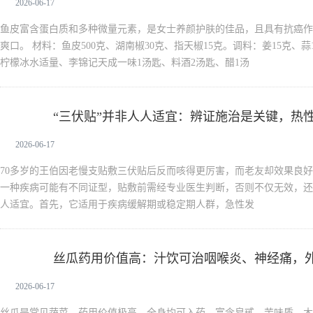
2026-06-17
鱼皮富含蛋白质和多种微量元素，是女士养颜护肤的佳品，且具有抗癌作
爽口。 材料：鱼皮500克、湖南椒30克、指天椒15克。调料：姜15克、
柠檬冰水适量、李锦记天成一味1汤匙、料酒2汤匙、醋1汤
“三伏贴”并非人人适宜：辨证施治是关键，热
新生活
浇油”
2026-06-17
70多岁的王伯因老慢支贴敷三伏贴后反而咳得更厉害，而老友却效果良
一种疾病可能有不同证型，贴敷前需经专业医生判断，否则不仅无效，还
人适宜。首先，它适用于疾病缓解期或稳定期人群，急性发
丝瓜药用价值高：汁饮可治咽喉炎、神经痛，外
新生活
药”
2026-06-17
丝瓜是常见蔬菜，药用价值极高，全身均可入药，富含皂甙、苦味质、木