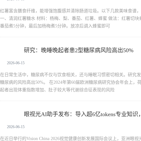
红薯富含膳食纤维，能增强饱腹感并清除肠道垃圾。以下几款美味食谱，
一、清润红薯糖水 材料：杨梅、梨、番茄、红薯、蜂蜜 做法：红薯切块
番茄煮5分钟，最后加杨梅煮5分钟。放凉后调入蜂蜜即可
研究：晚睡晚起者患2型糖尿病风险高出50%
新生活
2026-06-15
在日常生活中，糖尿病不仅与饮食相关，还与睡眠习惯密切相关。研究发
糖尿病的风险高出50%。 在2024年第60届欧洲糖尿病研究协会年会上
起者出现体重指数增加、肚子较大等代谢综合征表现的风险
眼视光AI助手发布：导入超6亿tokens专业知
新生活
2026-06-15
在近日举行的Vision China 2026视觉健康创新发展国际会议上，亚洲眼