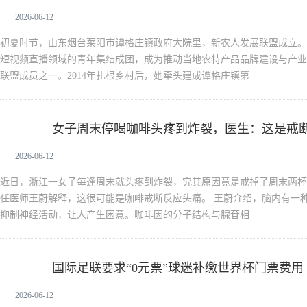
2026-06-12
初夏时节，山东烟台莱阳市谭格庄镇政府大院里，新农人发展联盟成立。
短视频直播领域的青年集结成团，成为推动当地农特产品品牌建设与产业增
联盟成员之一。2014年扎根乡村后，她牵头建成谭格庄镇第
女子周末停喝咖啡头疼到炸裂，医生：这是戒
新生活
2026-06-12
近日，浙江一女子每逢周末就头疼到炸裂，究其原因竟是戒掉了周末两杯
任医师王蔚解释，这很可能是咖啡戒断反应头痛。 王蔚介绍，脑内有一
抑制神经活动，让人产生困意。咖啡因的分子结构与腺苷相
国际足联要求“0元票”球迷补缴世界杯门票费用
新生活
2026-06-12