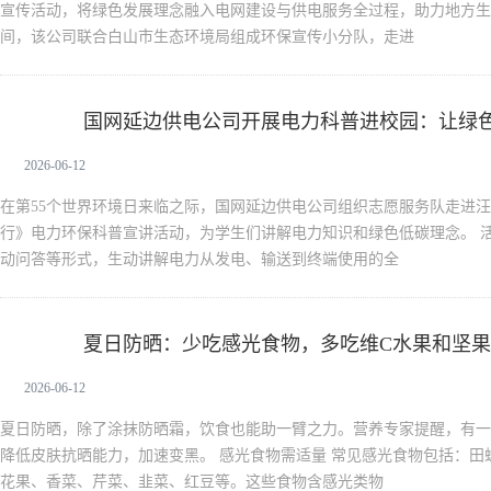
宣传活动，将绿色发展理念融入电网建设与供电服务全过程，助力地方生
间，该公司联合白山市生态环境局组成环保宣传小分队，走进
国网延边供电公司开展电力科普进校园：让绿
新生活
2026-06-12
在第55个世界环境日来临之际，国网延边供电公司组织志愿服务队走进
行》电力环保科普宣讲活动，为学生们讲解电力知识和绿色低碳理念。 
动问答等形式，生动讲解电力从发电、输送到终端使用的全
夏日防晒：少吃感光食物，多吃维C水果和坚果
新生活
2026-06-12
夏日防晒，除了涂抹防晒霜，饮食也能助一臂之力。营养专家提醒，有一
降低皮肤抗晒能力，加速变黑。 感光食物需适量 常见感光食物包括：
花果、香菜、芹菜、韭菜、红豆等。这些食物含感光类物